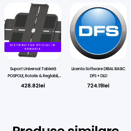
DISTRIBUITOR OFICIAL IN
ROMANIA
Suport Universal Tabletă
Licenta Software DIBAL BASIC
POSPOLE, Rotativ & Reglabil,
DFS + DLD
Balama Metalică
428.82
lei
724.19
lei