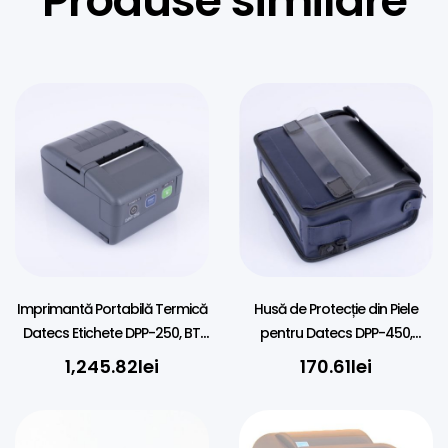
Produse similare
Imprimantă Portabilă Termică
Husă de Protecție din Piele
Datecs Etichete DPP-250, BT,
pentru Datecs DPP-450,
58mm
Albastră, cu Fereastră
1,245.82
lei
170.61
lei
Transparentă