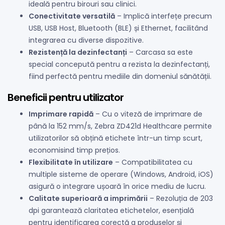
ideală pentru birouri sau clinici.
Conectivitate versatilă
– Implică interfețe precum
USB, USB Host, Bluetooth (BLE) și Ethernet, facilitând
integrarea cu diverse dispozitive.
Rezistență la dezinfectanți
– Carcasa sa este
special concepută pentru a rezista la dezinfectanți,
fiind perfectă pentru mediile din domeniul sănătății.
Beneficii pentru utilizator
Imprimare rapidă
– Cu o viteză de imprimare de
până la 152 mm/s, Zebra ZD421d Healthcare permite
utilizatorilor să obțină etichete într-un timp scurt,
economisind timp prețios.
Flexibilitate în utilizare
– Compatibilitatea cu
multiple sisteme de operare (Windows, Android, iOS)
asigură o integrare ușoară în orice mediu de lucru.
Calitate superioară a imprimării
– Rezoluția de 203
dpi garantează claritatea etichetelor, esențială
pentru identificarea corectă a produselor și