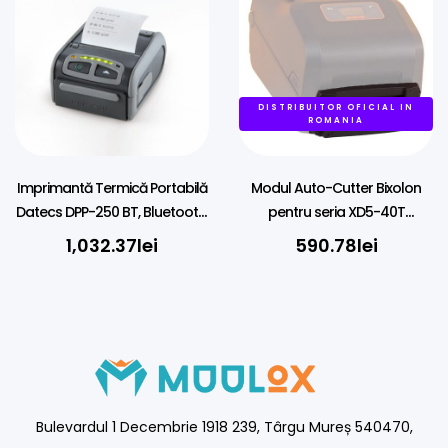
DISTRIBUITOR OFICIAL IN
ROMANIA
Imprimantă Termică Portabilă
Modul Auto-Cutter Bixolon
Datecs DPP-250 BT, Bluetooth,
pentru seria XD5-40T
58mm
(bixxd540Tcut)
1,032.37
lei
590.78
lei
Bulevardul 1 Decembrie 1918 239, Târgu Mureș 540470,