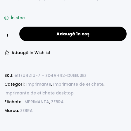
În stoc
Adaugă în coș
Adaugă In Wishlist
SKU:
ettzd421d-7 – ZD4AH42-D0EE00EZ
Categorii:
Imprimante
,
Imprimante de etichete
,
Imprimante de etichete desktop
Etichete:
IMPRIMANTA
,
ZEBRA
Marca:
ZEBRA