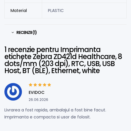
Material
PLASTIC
RECENZII (1)
1 recenzie pentru
Imprimanta
etichete Zebra ZD421d Healthcare, 8
dots/mm (203 dpi), RTC, USB, USB
Host, BT (BLE), Ethernet, white
Evaluat la
5
din
EVIDOC
5
26.06.2026
Livrarea a fost rapida, ambalajul a fost bine facut.
Imprimanta e compacta si usor de folosit.