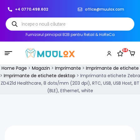
+4 0770.498.602
office@muulox.com
Furnizorul principal B2B pentru Retail & HoReCa
64
Home Page
>
Magazin
>
Imprimante
>
Imprimante de etichete
>
Imprimante de etichete desktop
>
Imprimanta etichete Zebra
ZD421d Healthcare, 8 dots/mm (203 dpi), RTC, USB, USB Host, BT
(BLE), Ethernet, white