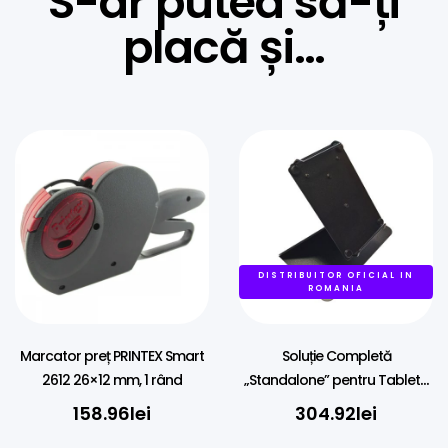
S-ar putea să-ți
placă și…
DISTRIBUITOR OFICIAL IN
ROMANIA
Marcator preț PRINTEX Smart
Soluție Completă
2612 26×12 mm, 1 rând
„Standalone” pentru Tablete
– Stand POSPOLE
158.96
lei
304.92
lei