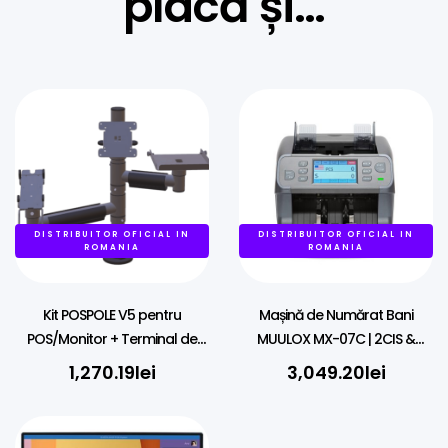
placă și…
DISTRIBUITOR OFICIAL IN
DISTRIBUITOR OFICIAL IN
ROMANIA
ROMANIA
Kit POSPOLE V5 pentru
Mașină de Numărat Bani
POS/Monitor + Terminal de
MUULOX MX-07C | 2CIS &
Plati Universal + Imprimanta
Detecție Falsuri
1,270.19
lei
3,049.20
lei