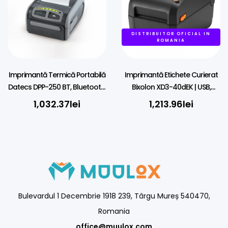
DISTRIBUITOR OFICIAL IN
ROMANIA
Imprimantă Termică Portabilă
Imprimantă Etichete Curierat
Datecs DPP-250 BT, Bluetooth,
Bixolon XD3-40dEK | USB,
58mm
Ethernet | AWB
1,032.37
lei
1,213.96
lei
Bulevardul 1 Decembrie 1918 239, Târgu Mureș 540470,
Romania
office@muulox.com