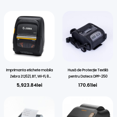
Imprimanta etichete mobila
Husă de Protecție Textilă
Zebra ZQ521, BT, Wi-Fi, 8
pentru Datecs DPP-250
dots/mm (203 dpi), display
5,923.84
lei
170.61
lei