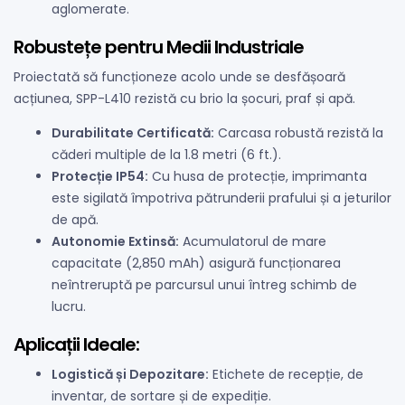
aglomerate.
Robustețe pentru Medii Industriale
Proiectată să funcționeze acolo unde se desfășoară
acțiunea, SPP-L410 rezistă cu brio la șocuri, praf și apă.
Durabilitate Certificată:
Carcasa robustă rezistă la
căderi multiple de la 1.8 metri (6 ft.).
Protecție IP54:
Cu husa de protecție, imprimanta
este sigilată împotriva pătrunderii prafului și a jeturilor
de apă.
Autonomie Extinsă:
Acumulatorul de mare
capacitate (2,850 mAh) asigură funcționarea
neîntreruptă pe parcursul unui întreg schimb de
lucru.
Aplicații Ideale:
Logistică și Depozitare:
Etichete de recepție, de
inventar, de sortare și de expediție.