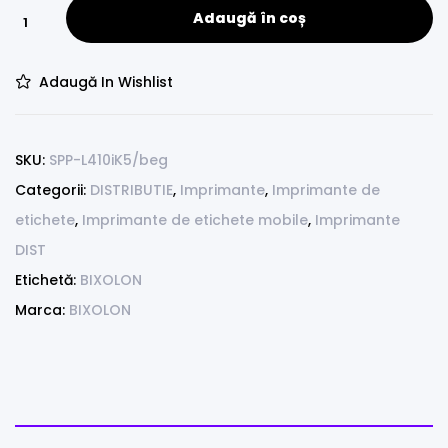
Adaugă în coș
Adaugă In Wishlist
SKU:
SPP-L410iK5/beg
Categorii:
DISTRIBUTIE
,
Imprimante
,
Imprimante de
etichete
,
Imprimante de etichete mobile
,
Imprimante
DIST
Etichetă:
BIXOLON
Marca:
BIXOLON