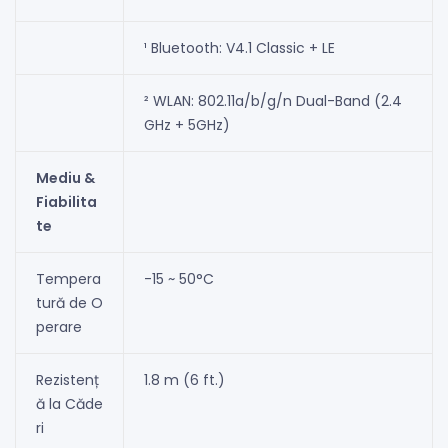
¹ Bluetooth: V4.1 Classic + LE
² WLAN: 802.11a/b/g/n Dual-Band (2.4
GHz + 5GHz)
Mediu &
Fiabilita
te
Tempera
-15 ~ 50°C
tură de O
perare
Rezistenț
1.8 m (6 ft.)
ă la Căde
ri