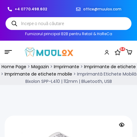
+4 0770.498.602
office@muulox.com
Furnizorul principal B2B pentru Retail & HoReCa
64
Home Page
>
Magazin
>
Imprimante
>
Imprimante de etichete
>
Imprimante de etichete mobile
>
Imprimantă Etichete Mobilă
Bixolon SPP-L410 | 112mm | Bluetooth, USB