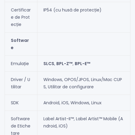
Certificar
IP54 (cu husă de protecție)
e de Prot
ecție
Softwar
e
Emulație
SLCS
,
BPL-Z™
,
BPL-E™
Driver / U
Windows, OPOS/JPOS, Linux/Mac CUP
tilitar
S, Utilitar de configurare
SDK
Android, iOS, Windows, Linux
Software
Label Artist-II™, Label Artist™ Mobile (A
de Etiche
ndroid, iOS)
tare