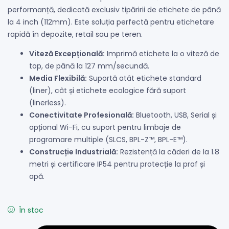
performanță, dedicată exclusiv tipăririi de etichete de până
la 4 inch (112mm). Este soluția perfectă pentru etichetare
rapidă în depozite, retail sau pe teren.
Viteză Excepțională:
Imprimă etichete la o viteză de
top, de până la 127 mm/secundă.
Media Flexibilă:
Suportă atât etichete standard
(liner), cât și etichete ecologice fără suport
(linerless).
Conectivitate Profesională:
Bluetooth, USB, Serial și
opțional Wi-Fi, cu suport pentru limbaje de
programare multiple (SLCS, BPL-Z™, BPL-E™).
Construcție Industrială:
Rezistență la căderi de la 1.8
metri și certificare IP54 pentru protecție la praf și
apă.
În stoc