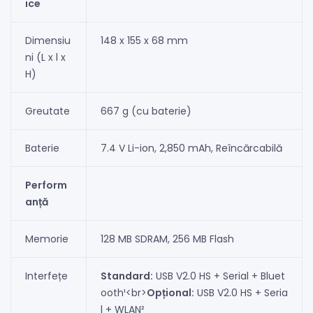
ice
Dimensiu
148 x 155 x 68 mm
ni (L x l x
H)
Greutate
667 g (cu baterie)
Baterie
7.4 V Li-ion, 2,850 mAh, Reîncărcabilă
Perform
anță
Memorie
128 MB SDRAM, 256 MB Flash
Interfețe
Standard:
USB V2.0 HS + Serial + Bluet
ooth¹
<br>
Opțional:
USB V2.0 HS + Seria
l + WLAN²