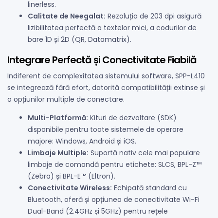
linerless.
Calitate de Neegalat:
Rezoluția de 203 dpi asigură
lizibilitatea perfectă a textelor mici, a codurilor de
bare 1D și 2D (QR, Datamatrix).
Integrare Perfectă și Conectivitate Fiabilă
Indiferent de complexitatea sistemului software, SPP-L410
se integrează fără efort, datorită compatibilității extinse și
a opțiunilor multiple de conectare.
Multi-Platformă:
Kituri de dezvoltare (SDK)
disponibile pentru toate sistemele de operare
majore: Windows, Android și iOS.
Limbaje Multiple:
Suportă nativ cele mai populare
limbaje de comandă pentru etichete: SLCS, BPL-Z™
(Zebra) și BPL-E™ (Eltron).
Conectivitate Wireless:
Echipată standard cu
Bluetooth, oferă și opțiunea de conectivitate Wi-Fi
Dual-Band (2.4GHz și 5GHz) pentru rețele