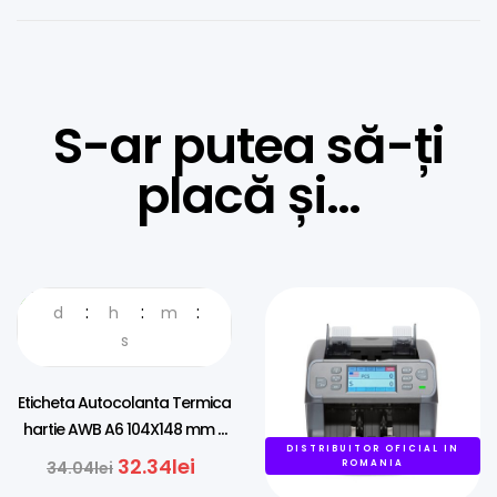
S-ar putea să-ți
placă și…
d
h
m
5%REDUCERE
s
Eticheta Autocolanta Termica
hartie AWB A6 104X148 mm –
DISTRIBUITOR OFICIAL IN
500buc
32.34
lei
34.04
lei
ROMANIA