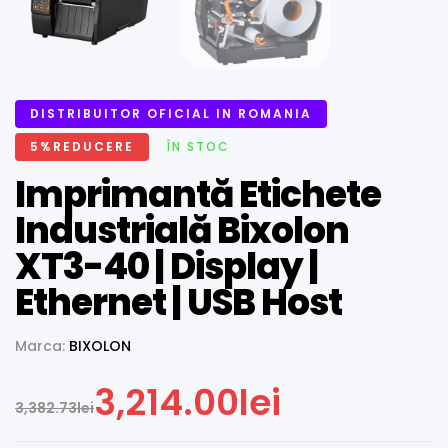
DISTRIBUITOR OFICIAL IN ROMANIA
5%REDUCERE
ÎN STOC
Imprimantă Etichete
Industrială Bixolon
XT3-40 | Display |
Ethernet | USB Host
Marca:
BIXOLON
3,214.00
lei
3,382.73
lei