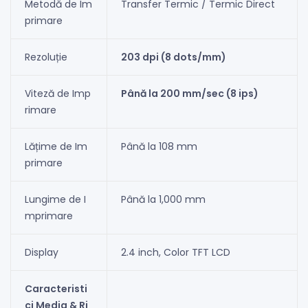
Metodă de Im
Transfer Termic / Termic Direct
primare
Rezoluție
203 dpi (8 dots/mm)
Viteză de Imp
Până la 200 mm/sec (8 ips)
rimare
Lățime de Im
Până la 108 mm
primare
Lungime de I
Până la 1,000 mm
mprimare
Display
2.4 inch, Color TFT LCD
Caracteristi
ci Media & Ri