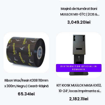
Mașină de Numărat Bani
MUULOX MX-07C | 2CIS &
Detecție Falsuri
3,049.20
lei
DISTRIBUITOR OFICIAL IN
ROMANIA
Ribon Wax/Resin K308 110mm
KIT KIOSK MUULOX MASA KX02,
x 300m, Negru | Ceară–Rășină
10-24″, locas Imprimanta si
65.34
lei
Scanner
2,182.11
lei