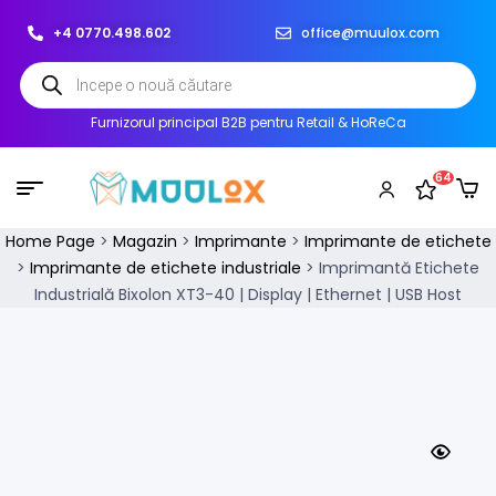
+4 0770.498.602
office@muulox.com
Furnizorul principal B2B pentru Retail & HoReCa
64
Home Page
>
Magazin
>
Imprimante
>
Imprimante de etichete
>
Imprimante de etichete industriale
>
Imprimantă Etichete
Industrială Bixolon XT3-40 | Display | Ethernet | USB Host