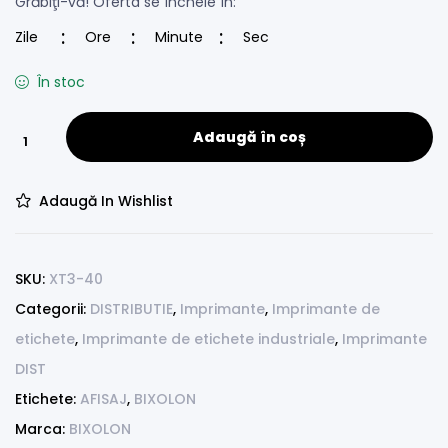
Grăbiţi-vă! Oferta se încheie în:
Zile
Ore
Minute
Sec
În stoc
Adaugă în coș
Adaugă In Wishlist
SKU:
XT3-40
Categorii:
DISTRIBUTIE
,
Imprimante
,
Imprimante de
etichete
,
Imprimante de etichete industriale
,
Imprimante
DIST
Etichete:
AFISAJ
,
BIXOLON
Marca:
BIXOLON