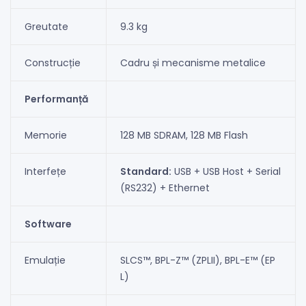
Greutate
9.3 kg
Construcție
Cadru și mecanisme metalice
Performanță
Memorie
128 MB SDRAM, 128 MB Flash
Interfețe
Standard:
USB + USB Host + Serial
(RS232) + Ethernet
Software
Emulație
SLCS™, BPL-Z™ (ZPLII), BPL-E™ (EP
L)