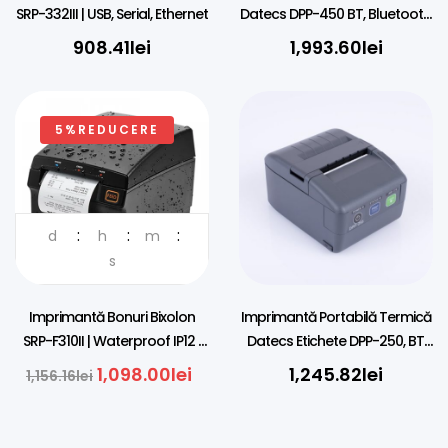
SRP-332III | USB, Serial, Ethernet
Datecs DPP-450 BT, Bluetooth,
80mm
908.41
lei
1,993.60
lei
5%REDUCERE
d
h
m
DISTRIBUITOR OFICIAL IN
ROMANIA
s
Imprimantă Bonuri Bixolon
Imprimantă Portabilă Termică
SRP-F310II | Waterproof IP12 |
Datecs Etichete DPP-250, BT,
LAN, USB
58mm
1,098.00
lei
1,245.82
lei
1,156.16
lei