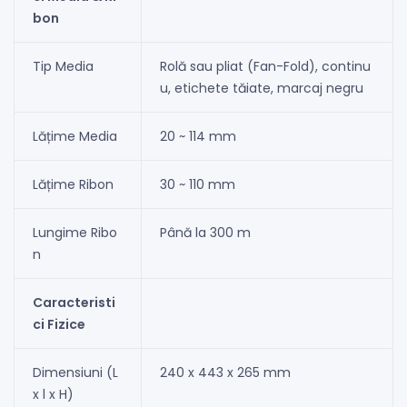
bon
Tip Media
Rolă sau pliat (Fan-Fold), continu
u, etichete tăiate, marcaj negru
Lățime Media
20 ~ 114 mm
Lățime Ribon
30 ~ 110 mm
Lungime Ribo
Până la 300 m
n
Caracteristi
ci Fizice
Dimensiuni (L
240 x 443 x 265 mm
x l x H)