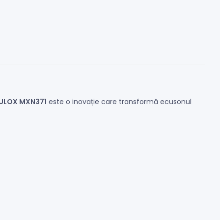
UULOX MXN371
este o inovație care transformă ecusonul