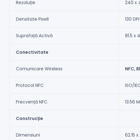
Rezoluție
240 x 4
Densitate Pixeli
130 DPI
Suprafață Activă
81.5 x
Conectivitate
Comunicare Wireless
NFC, B
Protocol NFC
ISO/IE
Frecvență NFC
13.56 
Construcție
Dimensiuni
62.15 x