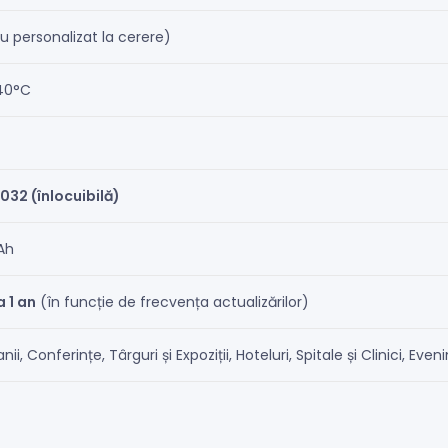
u personalizat la cerere)
40°C
3032 (înlocuibilă)
Ah
a 1 an
(în funcție de frecvența actualizărilor)
i, Conferințe, Târguri și Expoziții, Hoteluri, Spitale și Clinici, Eve