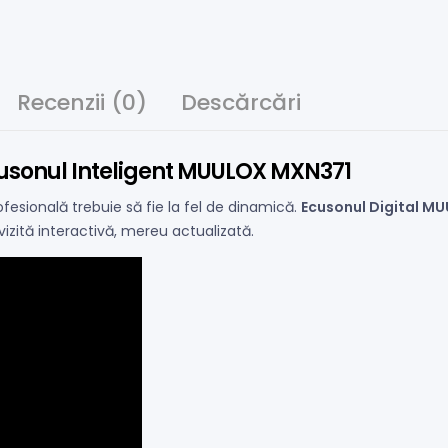
Recenzii (0)
Descărcări
cusonul Inteligent MUULOX MXN371
fesională trebuie să fie la fel de dinamică.
Ecusonul Digital M
vizită interactivă, mereu actualizată.