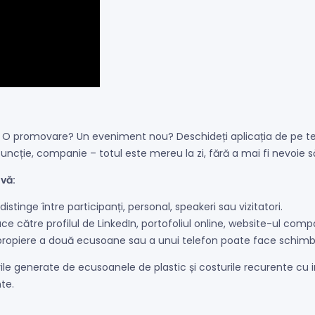
O promovare? Un eveniment nou? Deschideți aplicația de pe telef
ncție, companie – totul este mereu la zi, fără a mai fi nevoie s
vă:
 distinge între participanți, personal, speakeri sau vizitatori.
e către profilul de LinkedIn, portofoliul online, website-ul compa
apropiere a două ecusoane sau a unui telefon poate face schimb
le generate de ecusoanele de plastic și costurile recurente cu im
te.