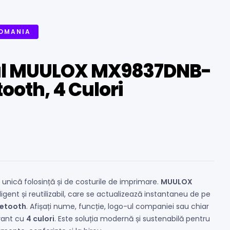
ROMANIA
tal MUULOX MX9837DNB-
tooth, 4 Culori
 unică folosință și de costurile de imprimare.
MUULOX
ligent și reutilizabil, care se actualizează instantaneu de pe
uetooth
. Afișați nume, funcție, logo-ul companiei sau chiar
brant cu
4 culori
. Este soluția modernă și sustenabilă pentru