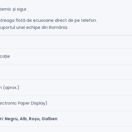
rnic și sigur.
 întreaga flotă de ecusoane direct de pe telefon.
 suportul unei echipe din România.
cație
h (aprox.)
lectronic Paper Display)
ri: Negru, Alb, Roșu, Galben