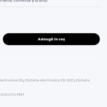
ente, conferințe și la birou.
Adaugă în coș
lectronice ESL
,
Etichete electronice ESL DIST
,
Etichete
,
SOLICITA PRET