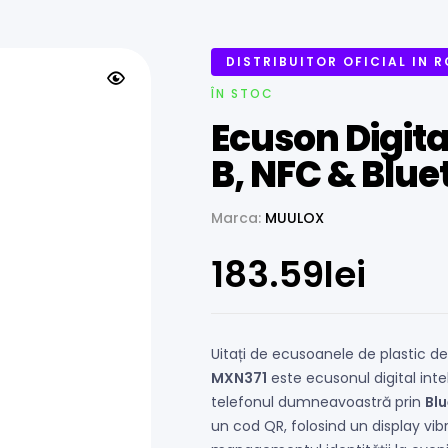
DISTRIBUITOR OFICIAL IN 
ÎN STOC
Ecuson Digi
B, NFC & Blue
Marca:
MUULOX
183.59
lei
Uitați de ecusoanele de plastic de
MXN371
este ecusonul digital inte
telefonul dumneavoastră prin
Bl
un cod QR, folosind un display vi