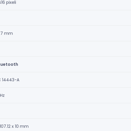
16 pixeli
 47 mm
luetooth
C 14443-A
MHz
 107.12 x 10 mm