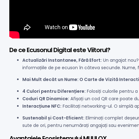
De ce Ecusonul Digital este Viitorul?
Actualizări Instantanee, Fără Efort:
Un angajat nou? 
informațiile de pe ecuson în câteva secunde. Nume, fu
Mai Mult decât un Nume: O Carte de Vizită Interacti
4 Culori pentru Diferențiere:
Folosiți culorile pentru a
Coduri QR Dinamice:
Afișați un cod QR care poate duc
Interacțiune NFC:
Facilitați networking-ul. O simplă 
Sustenabil și Cost-Eficient:
Eliminați complet deșeuri
sute de ori, pentru nenumărați angajați sau evenimen
Avantajele Ecosistemului MUULOX