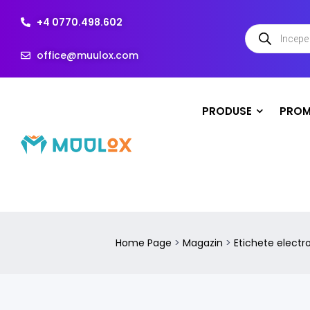
+4 0770.498.602
office@muulox.com
PRODUSE
PROM
Home Page
>
Magazin
>
Etichete electr