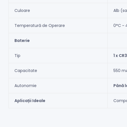
Culoare
Alb (sa
Temperatură de Operare
0°C ~ 
Baterie
Tip
1 x CR
Capacitate
550 m
Autonomie
Până l
Aplicații Ideale
Compani