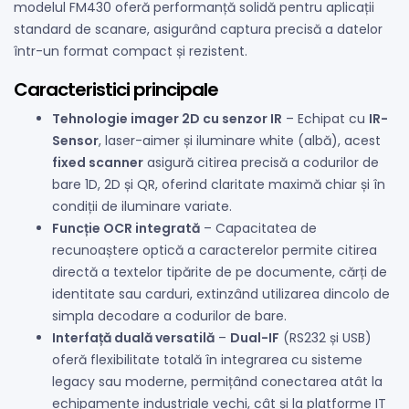
modelul FM430 oferă performanță solidă pentru aplicații
standard de scanare, asigurând captura precisă a datelor
într-un format compact și rezistent.
Caracteristici principale
Tehnologie imager 2D cu senzor IR
– Echipat cu
IR-
Sensor
, laser-aimer și iluminare white (albă), acest
fixed scanner
asigură citirea precisă a codurilor de
bare 1D, 2D și QR, oferind claritate maximă chiar și în
condiții de iluminare variate.
Funcție OCR integrată
– Capacitatea de
recunoaștere optică a caracterelor permite citirea
directă a textelor tipărite de pe documente, cărți de
identitate sau carduri, extinzând utilizarea dincolo de
simpla decodare a codurilor de bare.
Interfață duală versatilă
–
Dual-IF
(RS232 și USB)
oferă flexibilitate totală în integrarea cu sisteme
legacy sau moderne, permițând conectarea atât la
echipamente industriale vechi, cât și la platforme IT