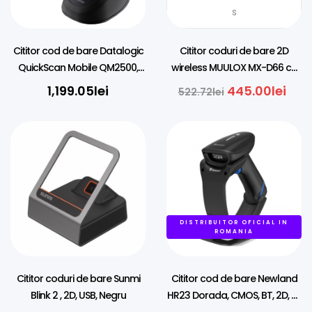
s
Cititor cod de bare Datalogic
Cititor coduri de bare 2D
QuickScan Mobile QM2500,
wireless MUULOX MX-D66 cu
USB, 2D, USB, RS232, kit (USB)
cradle
1,199.05
lei
445.00
lei
522.72
lei
DISTRIBUITOR OFICIAL IN
ROMANIA
Cititor coduri de bare Sunmi
Cititor cod de bare Newland
Blink 2 , 2D, USB, Negru
HR23 Dorada, CMOS, BT, 2D, kit