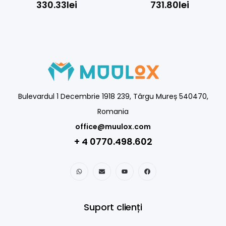
(USB), charging/transmitter
330.33
lei
731.80
lei
cradle
Bulevardul 1 Decembrie 1918 239, Târgu Mureș 540470,
Romania
office@muulox.com
+ 4 0770.498.602
Suport clienți