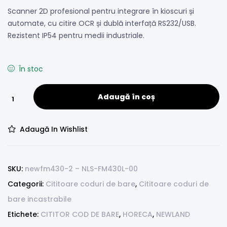
Scanner 2D profesional pentru integrare în kioscuri și
automate, cu citire OCR și dublă interfață RS232/USB.
Rezistent IP54 pentru medii industriale.
În stoc
Adaugă în coș
Adaugă In Wishlist
SKU:
newfm430-2 – NLS-FM430L-00
Categorii:
Cititoare coduri de bare
,
Cititoare coduri de
bare incastrabile
Etichete:
CITITOR COD DE BARE
,
HORECA
,
NEWLAND