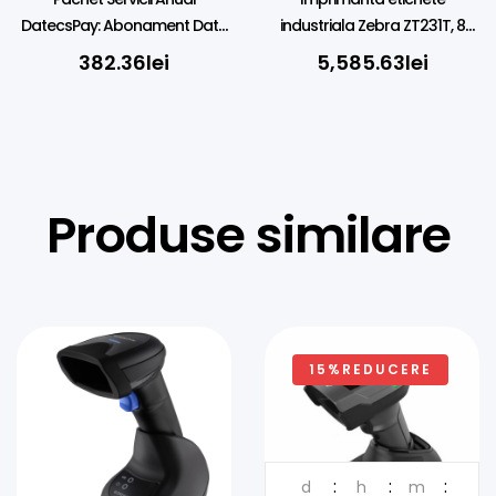
DatecsPay: Abonament Date
industriala Zebra ZT231T, 8
SIM (2GB) TMS, DATECS BC50
dots/mm (203 dpi), peeler,
382.36
lei
5,585.63
lei
LTU, display, USB, USB Host,
RS232, BT (BLE), Ethernet, EPL,
ZPL, ZPLII
Produse similare
15%REDUCERE
d
h
m