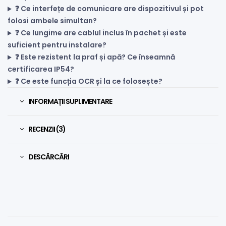
❓ Ce interfețe de comunicare are dispozitivul și pot
folosi ambele simultan?
❓ Ce lungime are cablul inclus în pachet și este
suficient pentru instalare?
❓ Este rezistent la praf și apă? Ce înseamnă
certificarea IP54?
❓ Ce este funcția OCR și la ce folosește?
INFORMAȚII SUPLIMENTARE
RECENZII (3)
DESCĂRCĂRI