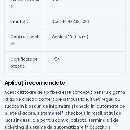
e
Interfață
Dual-IF: RS232, USB
Conținut pach
Cablu USB (0.5 m)
et
Certificare pr
IP54
otecție
Aplicații recomandate
Acest
cititoare
de tip
fixed
este conceput
pentru
o gamă
largă de aplicații comerciale și industriale. Îl veți regăsi cu
succes în
kioscuri de informare și check-in
,
automate de
bilete și acces
,
sisteme self-checkout
în retail,
stații de
lucru industriale
pentru control calitate,
terminaluri de
ticketing
și
sisteme de automatizare
în depozite și