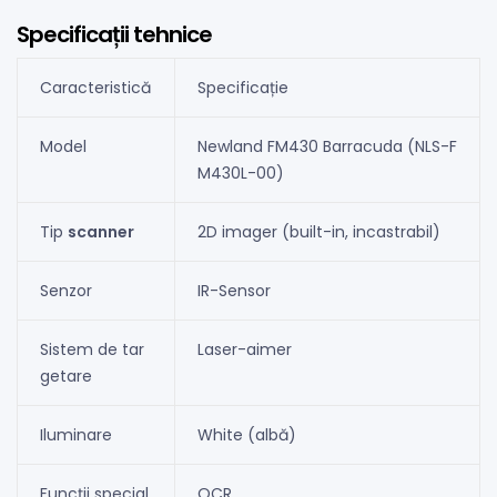
Specificații tehnice
Caracteristică
Specificație
Model
Newland FM430 Barracuda (NLS-F
M430L-00)
Tip
scanner
2D imager (built-in, incastrabil)
Senzor
IR-Sensor
Sistem de tar
Laser-aimer
getare
Iluminare
White (albă)
Funcții special
OCR