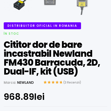
DISTRIBUITOR OFICIAL IN ROMANIA
ÎN STOC
Cititor dor de bare
incastrabil Newland
FM430 Barracuda, 2D,
Dual-IF, kit (USB)
Marca:
NEWLAND
(
3
Recenzii)
Evaluat la
2
5.00
din 5 pe baza a
968.89
lei
evaluări de la
clienți