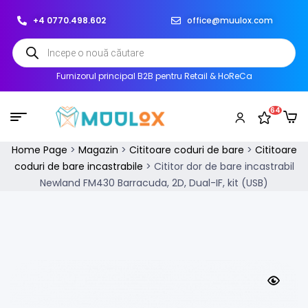
+4 0770.498.602
office@muulox.com
Furnizorul principal B2B pentru Retail & HoReCa
64
Home Page
>
Magazin
>
Cititoare coduri de bare
>
Cititoare
coduri de bare incastrabile
>
Cititor dor de bare incastrabil
Newland FM430 Barracuda, 2D, Dual-IF, kit (USB)