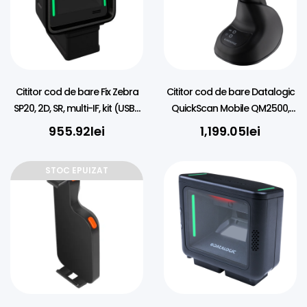
Cititor cod de bare Fix Zebra
Cititor cod de bare Datalogic
SP20, 2D, SR, multi-IF, kit (USB),
QuickScan Mobile QM2500,
black
USB, 2D, USB, RS232, kit (USB)
955.92
lei
1,199.05
lei
STOC EPUIZAT