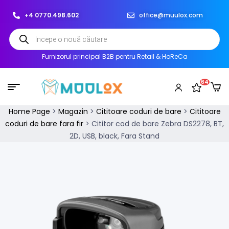
+4 0770.498.602
office@muulox.com
Furnizorul principal B2B pentru Retail & HoReCa
64
Home Page
>
Magazin
>
Cititoare coduri de bare
>
Cititoare
coduri de bare fara fir
>
Cititor cod de bare Zebra DS2278, BT,
2D, USB, black, Fara Stand