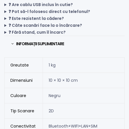
❓ Are cablu USB inclus în cutie?
❓ Pot să-l folosesc direct cu telefonul?
❓ Este rezistent la cădere?
❓ Câte scanări face la o încărcare?
❓ Fără stand, cum îl încarc?
INFORMAȚII SUPLIMENTARE
Greutate
1 kg
Dimensiuni
10 × 10 × 10 cm
Culoare
Negru
Tip Scanare
2D
Conectivitat
Bluetooth+WIFI+LAN+SIM