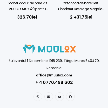
Scaner coduri de bare 2D
Cititor cod de bare Self-
MUULOX MX-C20 pentru
Checkout Datalogic Magellan
smartphone
3600 VSi Montare pe perete,
326.70
lei
2,431.75
lei
2D, Digimarc, USB, RS232
Bulevardul 1 Decembrie 1918 239, Târgu Mureș 540470,
Romania
office@muulox.com
+ 4 0770.498.602