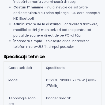
îndepărta marfa voluminoasă din coș
Costuri IT minime
– nu ai nevoie de software
dedicat; rulează cu orice aplicație POS care acceptă
HID Bluetooth
Administrare de la distanță
– actualizezi firmware,
modifici setări și monitorizezi bateria pentru tot
parcul de scanere direct de pe PC-ul tău
Încărcare simplă
– folosește orice încărcător
telefon micro-USB în timpul pauzelor
Specificații tehnice
Caracteristică
Specificație
Model
DS2278-SR00007ZZWW (syds2
278clb)
Tehnologie scan
Imager area 2D
are