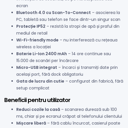
ecran
Bluetooth 4.0 cu Scan-To-Connect
– asocierea la
PC, tabletă sau telefon se face dintr-un singur scan
Protecție IP52
– rezistă la stropi de apă și praful din
mediul de retail
Wi-Fi-friendly mode
– nu interferează cu rețeaua
wireless a locației
Baterie Li-Ion 2400 mAh
– 14 ore continue sau
15.000 de scanări per încărcare
Micro-USB integrat
– încarci și transmiți date prin
același port, fără dock obligatoriu
Gata de lucru din cutie
– configurat din fabrică, fără
setup complicat
Beneficii pentru utilizator
Reduci cozile la casă
– scanarea durează sub 100
ms, chiar și pe ecranul crăpat al telefonului clientului
Mișcare liberă
– fără cablu încurcat, casierul poate