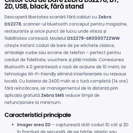
2D, USB, black, fără stand
Descoperă libertatea scanării fără cabluri cu
Zebra
DS2278
, scanner-ul bluetooth conceput pentru magazine,
restaurante și orice punct de lucru unde viteza și
fiabilitatea contează. Modelul
DS2278-SR00007ZZWW
citește instant coduri de bare de pe etichete clasice,
ambalaje curbe sau ecrane de telefon – perfect pentru
carduri de fidelitate, vouchere și plăți mobile. Conexiunea
Bluetooth 4.0 garantează o rază de acțiune de 10 metri, iar
tehnologia Wi-Fi-friendly elimină interferențele cu rețeaua
locală. Cu bateria de 2400 mAh ai o tură completă (14 ore)
fără reîncărcare, iar managementul de la distanță prin
aplicația gratuită
Zebra SMS
reduce timpii de
nefuncționare la minimum.
Caracteristici principale
Imager area 2D
– capturează atât coduri 1D cât și 2D
în fracțiuni de secundă, de pe hârtie, plastic sau