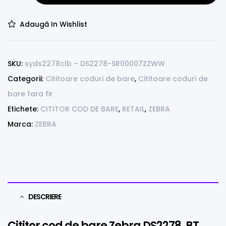
Adaugă In Wishlist
SKU:
syds2278clb – DS2278-SR00007ZZWW
Categorii:
Cititoare coduri de bare
,
Cititoare coduri de
bare fara fir
Etichete:
CITITOR COD DE BARE
,
RETAIL
,
ZEBRA
Marca:
ZEBRA
DESCRIERE
Cititor cod de bare Zebra DS2278, BT,