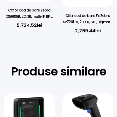
Cititor cod de bare Zebra
Cititir cod de bare Fix Zebra
DS9908R, 2D, SR, multi-IF, RFID,
SP7201-V, 2D, SR, EAS, Digimarc,
Digimarc, black
5,734.52
lei
USB, kit, black
2,259.44
lei
Produse similare