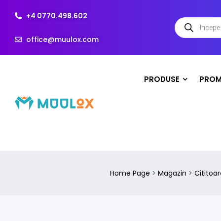
+4 0770.498.602
office@muulox.com
PRODUSE
PROM
Home Page
>
Magazin
>
Cititoa