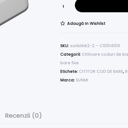
Adaugă In Wishlist
SKU:
sunblink2-2 – C10014010
Categorii:
Cititoare coduri de b
bare fixe
Etichete:
CITITOR COD DE BARE
,
R
Marca:
SUNMI
Recenzii (0)