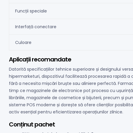
Funcții speciale
Interfață conectare
Culoare
Aplicații recomandate
Datorită specificațiilor tehnice superioare și designului ver
hipermarketuri, dispozitivul facilitează procesarea rapidă 
fără a necesita mișcări bruște sau aliniere perfectă. Farmaci
timp ce magazinele de electronice pot procesa cu ușurință v
librăriile, magazinele de cosmetice și bijuterii, precum și pu
sisteme POS moderne și dorește să ofere clienților posibilit
activ esențial pentru eficientizarea operațiunilor zilnice.
Conținut pachet