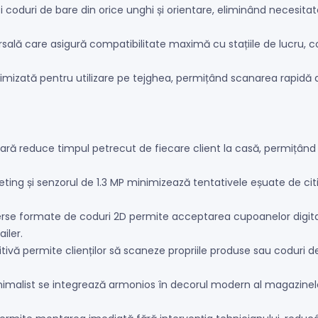
 coduri de bare din orice unghi și orientare, eliminând necesitat
rsală care asigură compatibilitate maximă cu stațiile de lucru, 
imizată pentru utilizare pe tejghea, permițând scanarea rapidă a 
ară reduce timpul petrecut de fiecare client la casă, permițân
ing și senzorul de 1.3 MP minimizează tentativele eșuate de citir
rse formate de coduri 2D permite acceptarea cupoanelor digitale,
iler.
uitivă permite clienților să scaneze propriile produse sau codur
nimalist se integrează armonios în decorul modern al magazinel