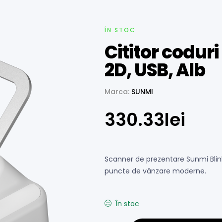
ÎN STOC
Cititor coduri
2D, USB, Alb
Marca:
SUNMI
330.33
lei
Scanner de prezentare Sunmi Blink 2
puncte de vânzare moderne.
În stoc