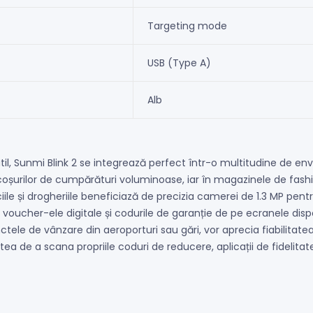
Targeting mode
USB (Type A)
Alb
satil, Sunmi Blink 2 se integrează perfect într-o multitudine de 
a coșurilor de cumpărături voluminoase, iar în magazinele de fas
ile și drogheriile beneficiază de precizia camerei de 1.3 MP pent
oucher-ele digitale și codurile de garanție de pe ecranele dispo
nctele de vânzare din aeroporturi sau gări, vor aprecia fiabilitate
atea de a scana propriile coduri de reducere, aplicații de fideli