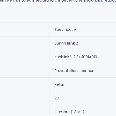
mite montarea imediată fără intervenția tehnicianului, reducân
Specificație
Sunmi Blink 2
sunblink2-2 / C10014010
Presentation scanner
Retail
2D
Camera (1.3 MP)