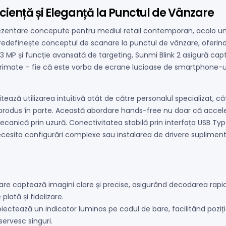
ficiență și Eleganță la Punctul de Vânzare
prezentare concepute pentru mediul retail contemporan, acolo u
e redefinește conceptul de scanare la punctul de vânzare, oferin
P și funcție avansată de targeting, Sunmi Blink 2 asigură captu
mate – fie că este vorba de ecrane lucioase de smartphone-uri,
ează utilizarea intuitivă atât de către personalul specializat, câ
re produs în parte. Această abordare hands-free nu doar că acce
mecanică prin uzură. Conectivitatea stabilă prin interfața USB Ty
necesita configurări complexe sau instalarea de drivere suplime
care captează imagini clare și precise, asigurând decodarea rapi
lată și fidelizare.
ectează un indicator luminos pe codul de bare, facilitând poziți
servesc singuri.