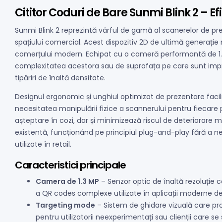
Cititor Coduri de Bare Sunmi Blink 2 – E
Sunmi Blink 2 reprezintă vârful de gamă al scanerelor de 
spațiului comercial. Acest dispozitiv 2D de ultimă generați
comerțului modern. Echipat cu o cameră performantă de 1.3 M
complexitatea acestora sau de suprafața pe care sunt impri
tipăriri de înaltă densitate.
Designul ergonomic și unghiul optimizat de prezentare facilit
necesitatea manipulării fizice a scannerului pentru fieca
așteptare în cozi, dar și minimizează riscul de deteriorare 
existentă, funcționând pe principiul plug-and-play fără a 
utilizate în retail.
Caracteristici principale
Camera de 1.3 MP
– Senzor optic de înaltă rezoluție 
a QR codes complexe utilizate în aplicații moderne de p
Targeting mode
– Sistem de ghidare vizuală care proi
pentru utilizatorii neexperimentați sau clienții care se 