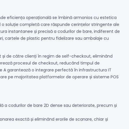
nde eficiența operațională se îmbină armonios cu estetica
d o soluție completă care răspunde cerințelor stringente ale
ra instantanee și precisă a codurilor de bare, indiferent de
 cartele de plastic pentru fidelizare sau ambalaje cu
t și de către clienți în regim de self-checkout, eliminând
lerează procesul de checkout, reducând timpul de
pe A garantează o integrare perfectă în infrastructura IT
ntare pe majoritatea platformelor de operare și sisteme POS
dă a codurilor de bare 2D dense sau deteriorate, precum și
onarea exactă și eliminând erorile de scanare, chiar și