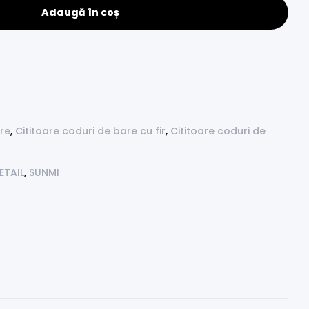
Adaugă în coș
are
,
Cititoare coduri de bare cu fir
,
Cititoare coduri de
ETAIL
,
SUNMI