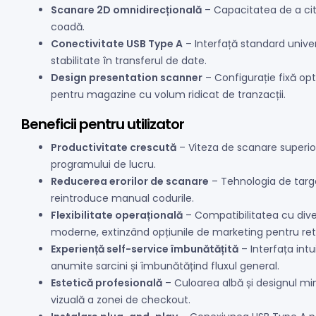
Scanare 2D omnidirecțională
– Capacitatea de a citi
coadă.
Conectivitate USB Type A
– Interfață standard unive
stabilitate în transferul de date.
Design presentation scanner
– Configurație fixă opt
pentru magazine cu volum ridicat de tranzacții.
Beneficii pentru utilizator
Productivitate crescută
– Viteza de scanare superio
programului de lucru.
Reducerea erorilor de scanare
– Tehnologia de target
reintroduce manual codurile.
Flexibilitate operațională
– Compatibilitatea cu dive
moderne, extinzând opțiunile de marketing pentru reta
Experiență self-service îmbunătățită
– Interfața int
anumite sarcini și îmbunătățind fluxul general.
Estetică profesională
– Culoarea albă și designul mi
vizuală a zonei de checkout.