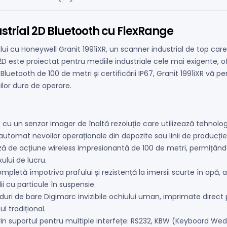
strial 2D Bluetooth cu FlexRange
arului cu Honeywell Granit 1991iXR, un scanner industrial de top 
 2D este proiectat pentru mediile industriale cele mai exigente,
e Bluetooth de 100 de metri și certificării IP67, Granit 1991iXR vă p
iilor dure de operare.
 cu un senzor imager de înaltă rezoluție care utilizează tehnolo
automat nevoilor operaționale din depozite sau linii de producție
ă de acțiune wireless impresionantă de 100 de metri, permițând op
ului de lucru.
mpletă împotriva prafului și rezistență la imersii scurte în apă, 
i cu particule în suspensie.
duri de bare Digimarc invizibile ochiului uman, imprimate direc
l tradițional.
in suportul pentru multiple interfețe: RS232, KBW (Keyboard Wedg