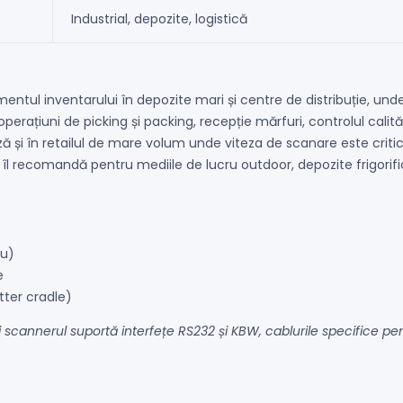
Industrial, depozite, logistică
ntul inventarului în depozite mari și centre de distribuție, unde
ațiuni de picking și packing, recepție mărfuri, controlul calități
ăză și în retailul de mare volum unde viteza de scanare este cri
îl recomandă pentru mediile de lucru outdoor, depozite frigorifice 
șu)
e
tter cradle)
și scannerul suportă interfețe RS232 și KBW, cablurile specifice p