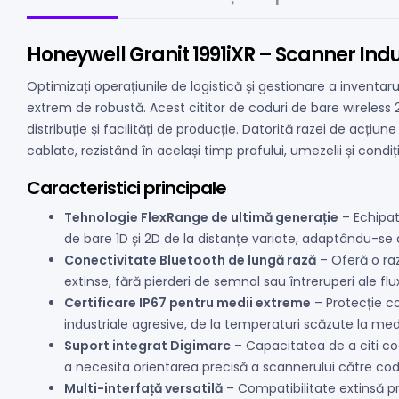
Honeywell Granit 1991iXR – Scanner Indu
Optimizați operațiunile de logistică și gestionare a invent
extrem de robustă. Acest cititor de coduri de bare wireless
distribuție și facilități de producție. Datorită razei de acțiun
cablate, rezistând în același timp prafului, umezelii și condiț
Caracteristici principale
Tehnologie FlexRange de ultimă generație
– Echipat
de bare 1D și 2D de la distanțe variate, adaptându-se 
Conectivitate Bluetooth de lungă rază
– Oferă o raz
extinse, fără pierderi de semnal sau întreruperi ale flux
Certificare IP67 pentru medii extreme
– Protecție co
industriale agresive, de la temperaturi scăzute la medi
Suport integrat Digimarc
– Capacitatea de a citi co
a necesita orientarea precisă a scannerului către codu
Multi-interfață versatilă
– Compatibilitate extinsă pr