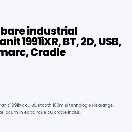
 bare industrial
nit 1991iXR, BT, 2D, USB,
imarc, Cradle
ranit 1991iXR cu Bluetooth 100m și tehnologie FlexRange.
e, acum în ediția roșie cu cradle inclus.