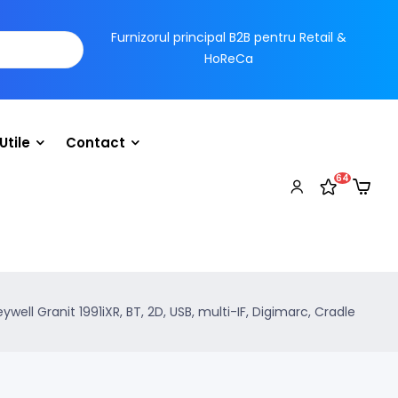
Furnizorul principal B2B pentru Retail &
HoReCa
Utile
Contact
64
ywell Granit 1991iXR, BT, 2D, USB, multi-IF, Digimarc, Cradle