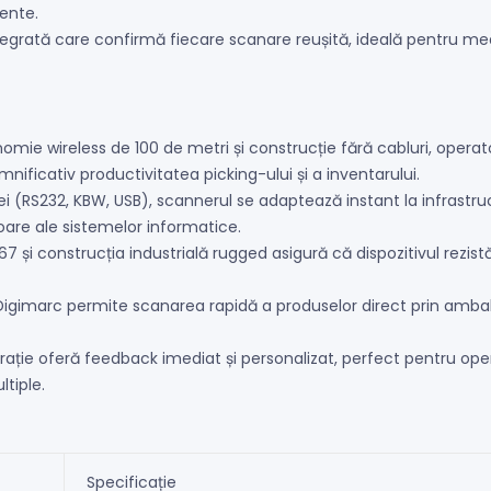
tente.
ntegrată care confirmă fiecare scanare reușită, ideală pentru 
mie wireless de 100 de metri și construcție fără cabluri, operator
nificativ productivitatea picking-ului și a inventarului.
ei (RS232, KBW, USB), scannerul se adaptează instant la infrastruc
oare ale sistemelor informatice.
67 și construcția industrială rugged asigură că dispozitivul rezistă
igimarc permite scanarea rapidă a produselor direct prin ambal
rație oferă feedback imediat și personalizat, perfect pentru opera
tiple.
Specificație