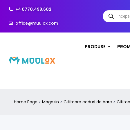
+4 0770.498.602
office@muulox.com
PRODUSE
PROM
Home Page
>
Magazin
>
Cititoare coduri de bare
>
Citito