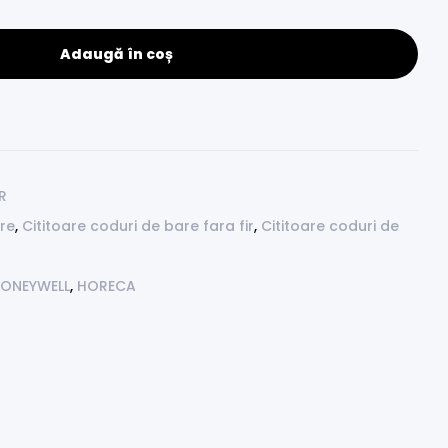
Adaugă în coș
R
are
,
Cititoare coduri de bare fara fir
,
Cititoare coduri de
ONEYWELL
,
HORECA