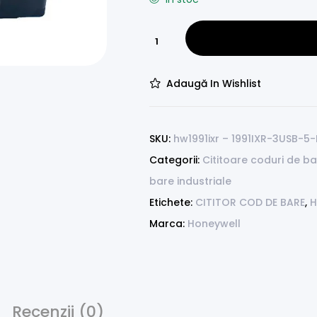
Adaugă In Wishlist
SKU:
hw1991ixr – 1991IXR-3USB-5-
Categorii:
Cititoare coduri de b
bare industriale
Etichete:
CITITOR COD DE BARE
,
H
Marca:
Honeywell
Recenzii (0)