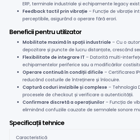
ERP, terminale industriale și echipamente legacy exis
Feedback tactil prin vibrație
– Funcție de vibrație i
perceptibile, asigurând o operare fără erori.
Beneficii pentru utilizator
Mobilitate maximă în spații industriale
– Cu o autono
depozitare și puncte de lucru distanțate, crescând sem
Flexibilitate de integrare IT
– Datorită multi-interfeț
echipamentelor periferice sau a modificărilor costisit
Operare continuă în condiții dificile
– Certificarea IP
reducând costurile de întreținere și înlocuire.
Captură coduri invizibile și complexe
– Tehnologia D
procesele de checkout și verificare a autenticității.
Confirmare discretă a operațiunilor
– Funcția de vib
eliminând confuziile cauzate de semnalele sonore mul
Specificații tehnice
Caracteristică