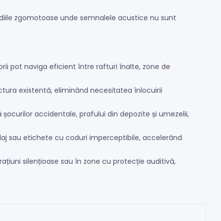
mediile zgomotoase unde semnalele acustice nu sunt
ii pot naviga eficient între rafturi înalte, zone de
tura existentă, eliminând necesitatea înlocuirii
 șocurilor accidentale, prafului din depozite și umezelii,
aj sau etichete cu coduri imperceptibile, accelerând
țiuni silențioase sau în zone cu protecție auditivă,