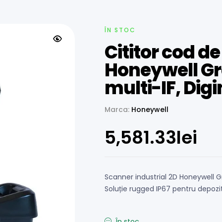
ÎN STOC
Cititor cod de
Honeywell Gra
multi-IF, Dig
Marca:
Honeywell
5,581.33
lei
Scanner industrial 2D Honeywell G
Soluție rugged IP67 pentru depozit
În stoc