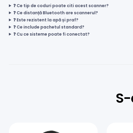
❓ Ce tip de coduri poate citi acest scanner?
❓ Ce distanță Bluetooth are scannerul?
❓ Este rezistent la apă și praf?
❓ Ce include pachetul standard?
❓ Cu ce sisteme poate fi conectat?
S-