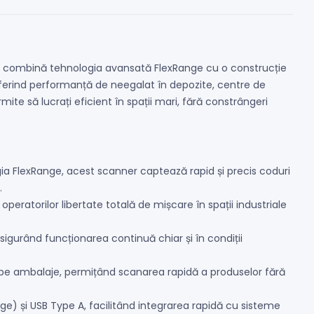
care combină tehnologia avansată FlexRange cu o construcție
 oferind performanță de neegalat în depozite, centre de
ermite să lucrați eficient în spații mari, fără constrângeri
gia FlexRange, acest scanner captează rapid și precis coduri
.
eratorilor libertate totală de mișcare în spații industriale
asigurând funcționarea continuă chiar și în condiții
t pe ambalaje, permițând scanarea rapidă a produselor fără
e) și USB Type A, facilitând integrarea rapidă cu sisteme