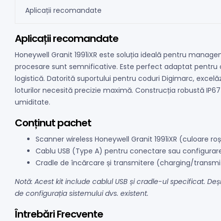
Aplicații recomandate
Aplicații recomandate
Honeywell Granit 1991iXR este soluția ideală pentru manageme
procesare sunt semnificative. Este perfect adaptat pentru oper
logistică. Datorită suportului pentru coduri Digimarc, excel
loturilor necesită precizie maximă. Construcția robustă IP67 
umiditate.
Conținut pachet
Scanner wireless Honeywell Granit 1991iXR (culoare ro
Cablu USB (Type A) pentru conectare sau configurar
Cradle de încărcare și transmitere (charging/transmi
Notă: Acest kit include cablul USB și cradle-ul specificat. De
de configurația sistemului dvs. existent.
Întrebări Frecvente