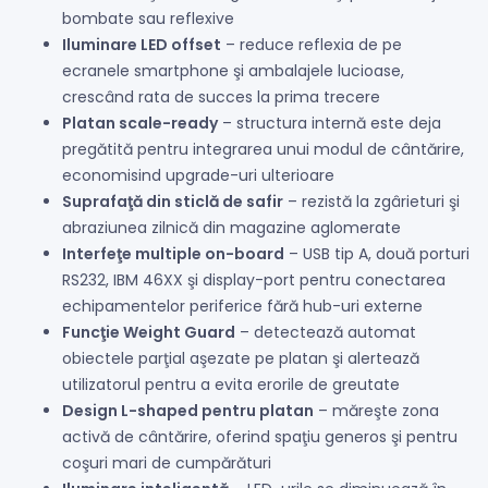
bombate sau reflexive
Iluminare LED offset
– reduce reflexia de pe
ecranele smartphone şi ambalajele lucioase,
crescând rata de succes la prima trecere
Platan scale-ready
– structura internă este deja
pregătită pentru integrarea unui modul de cântărire,
economisind upgrade-uri ulterioare
Suprafaţă din sticlă de safir
– rezistă la zgârieturi şi
abraziunea zilnică din magazine aglomerate
Interfeţe multiple on-board
– USB tip A, două porturi
RS232, IBM 46XX şi display-port pentru conectarea
echipamentelor periferice fără hub-uri externe
Funcţie Weight Guard
– detectează automat
obiectele parţial aşezate pe platan şi alertează
utilizatorul pentru a evita erorile de greutate
Design L-shaped pentru platan
– măreşte zona
activă de cântărire, oferind spaţiu generos şi pentru
coşuri mari de cumpărături