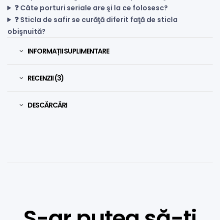
❓ Câte porturi seriale are şi la ce folosesc?
❓ Sticla de safir se curăţă diferit faţă de sticla
obişnuită?
INFORMAȚII SUPLIMENTARE
RECENZII (3)
DESCĂRCĂRI
S-ar putea să-ți