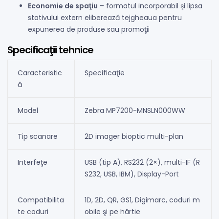
Economie de spaţiu
– formatul incorporabil şi lipsa
stativului extern eliberează tejgheaua pentru
expunerea de produse sau promoţii
Specificaţii tehnice
Caracteristic
Specificaţie
ă
Model
Zebra MP7200-MNSLN000WW
Tip scanare
2D imager bioptic multi-plan
Interfeţe
USB (tip A), RS232 (2×), multi-IF (R
S232, USB, IBM), Display-Port
Compatibilita
1D, 2D, QR, GS1, Digimarc, coduri m
te coduri
obile şi pe hârtie