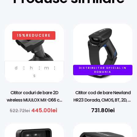
15%REDUCERE
d
h
m
DISTRIBUITOR OFICIAL IN
ROMANIA
s
Cititor coduri de bare 2D
Cititor cod de bare Newland
wireless MUULOX MX-D66 cu
HR23 Dorada, CMOS, BT, 2D, kit
cradle
(USB), charging/transmitter
445.00
lei
731.80
lei
522.72
lei
cradle