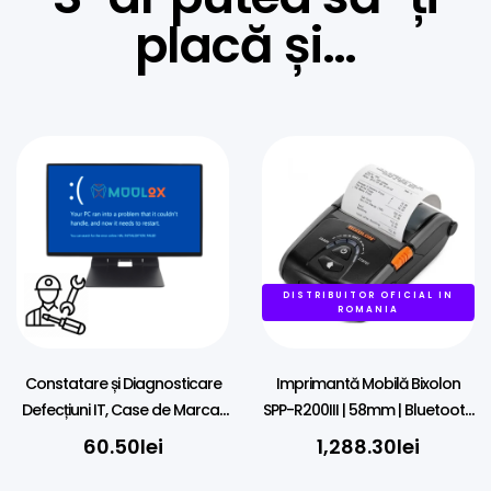
placă și…
DISTRIBUITOR OFICIAL IN
ROMANIA
Constatare și Diagnosticare
Imprimantă Mobilă Bixolon
Defecțiuni IT, Case de Marcat
SPP-R200III | 58mm | Bluetooth
(POS, Imprimante)
& USB | iOS
60.50
lei
1,288.30
lei