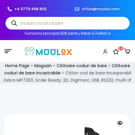
+4 0770.498.602
office@muulox.com
Furnizorul principal B2B pentru Retail & HoReCa
64
Home Page
>
Magazin
>
Cititoare coduri de bare
>
Cititoare
coduri de bare incastrabile
>
Cititor cod de bare Incorporabil
Zebra MP7200, Scale Ready, 2D, Digimarc, USB, RS232, multi-IF