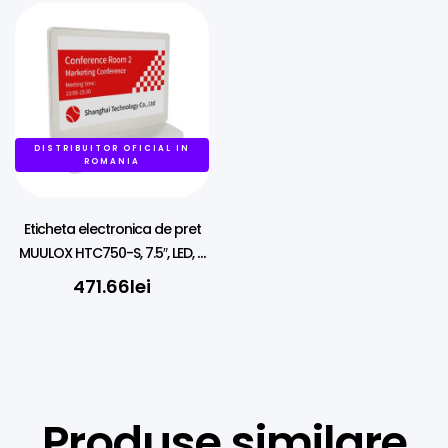
DISTRIBUITOR OFICIAL IN
ROMANIA
Eticheta electronica de pret
MUULOX HTC750-S, 7.5″, LED, 3
CULORI, NFC
471.66
lei
Produse similare