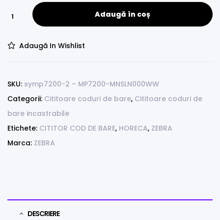
Adaugă în coș
Adaugă In Wishlist
SKU:
symp7200-2 – MP7200-MNSLN000WW
Categorii:
Cititoare coduri de bare
,
Cititoare coduri de
bare incastrabile
Etichete:
CITITOR COD DE BARE
,
HORECA
,
ZEBRA
Marca:
ZEBRA
DESCRIERE