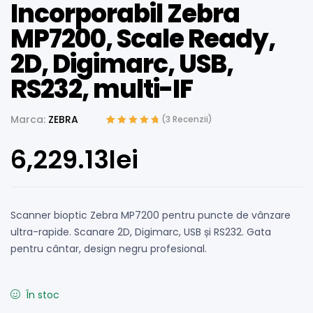
Incorporabil Zebra
MP7200, Scale Ready,
2D, Digimarc, USB,
RS232, multi-IF
Marca:
ZEBRA
(
3
Recenzii)
Evaluat la
2
5.00
din 5 pe baza a
6,229.13
lei
evaluări de la
clienți
Scanner bioptic Zebra MP7200 pentru puncte de vânzare
ultra-rapide. Scanare 2D, Digimarc, USB și RS232. Gata
pentru cântar, design negru profesional.
În stoc