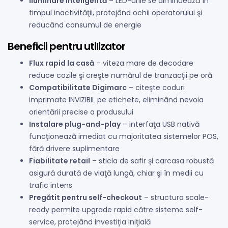
Iluminare inteligentă
– LED-urile se diminuează în
timpul inactivităţii, protejând ochii operatorului şi
reducând consumul de energie
Beneficii pentru utilizator
Flux rapid la casă
– viteza mare de decodare
reduce cozile şi creşte numărul de tranzacţii pe oră
Compatibilitate Digimarc
– citeşte coduri
imprimate INVIZIBIL pe etichete, eliminând nevoia
orientării precise a produsului
Instalare plug-and-play
– interfaţa USB nativă
funcţionează imediat cu majoritatea sistemelor POS,
fără drivere suplimentare
Fiabilitate retail
– sticla de safir şi carcasa robustă
asigură durată de viaţă lungă, chiar şi în medii cu
trafic intens
Pregătit pentru self-checkout
– structura scale-
ready permite upgrade rapid către sisteme self-
service, protejând investiţia iniţială