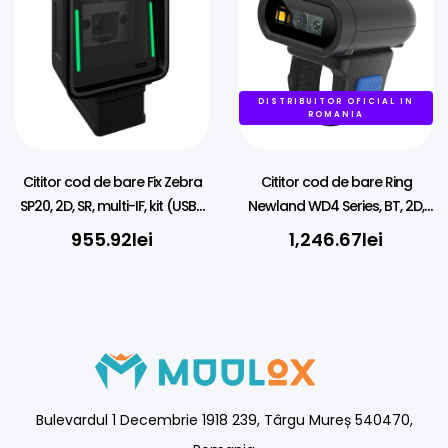
DISTRIBUITOR OFICIAL IN
ROMANIA
Cititor cod de bare Fix Zebra
Cititor cod de bare Ring
SP20, 2D, SR, multi-IF, kit (USB),
Newland WD4 Series, BT, 2D,
black
USB, BT, kit (USB)
955.92
lei
1,246.67
lei
Bulevardul 1 Decembrie 1918 239, Târgu Mureș 540470,