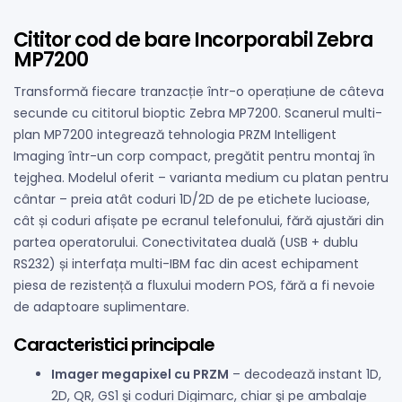
Cititor cod de bare Incorporabil Zebra
MP7200
Transformă fiecare tranzacție într-o operațiune de câteva
secunde cu cititorul bioptic Zebra MP7200. Scanerul multi-
plan MP7200 integrează tehnologia PRZM Intelligent
Imaging într-un corp compact, pregătit pentru montaj în
tejghea. Modelul oferit – varianta medium cu platan pentru
cântar – preia atât coduri 1D/2D de pe etichete lucioase,
cât și coduri afișate pe ecranul telefonului, fără ajustări din
partea operatorului. Conectivitatea duală (USB + dublu
RS232) și interfața multi-IBM fac din acest echipament
piesa de rezistență a fluxului modern POS, fără a fi nevoie
de adaptoare suplimentare.
Caracteristici principale
Imager megapixel cu PRZM
– decodează instant 1D,
2D, QR, GS1 şi coduri Digimarc, chiar şi pe ambalaje