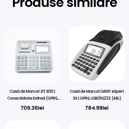
Produse similare
Casă de Marcat ZIT B30 |
Casă de Marcat DAISY eXpert
Conectivitate Extinsă (GPRS,
SX | GPRS, USB/RS232 (Alb)
RS232, USB)
709.36
lei
784.99
lei