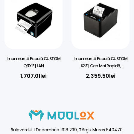
Imprimantă Fiscală CUSTOM
Imprimantă Fiscală CUSTOM
Q3X F | LAN
K3F | Cea Mai Rapidă,
280mm/s
1,707.01
lei
2,359.50
lei
Bulevardul 1 Decembrie 1918 239, Târgu Mureș 540470,