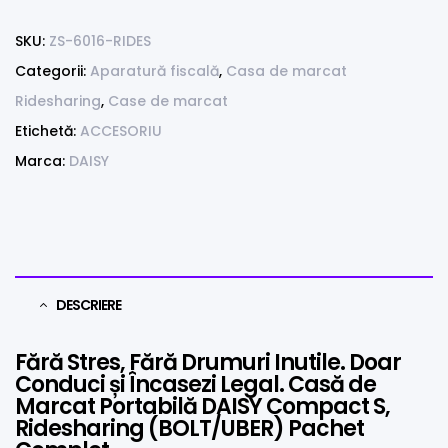
SKU:
ZS-6016-RIDES
Categorii:
Aparatură fiscală
,
Casa de marcat
Ridesharing
,
Case de marcat
Etichetă:
ACCESORIU
Marca:
DAISY
DESCRIERE
Fără Stres, Fără Drumuri Inutile. Doar
Conduci și Încasezi Legal. Casă de
Marcat Portabilă DAISY Compact S,
Ridesharing (BOLT/UBER) Pachet