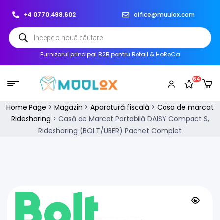
+4 0770.498.602
office@muulox.com
Furnizorul principal B2B pentru Retail & HoReCa
64
Home Page
>
Magazin
>
Aparatură fiscală
>
Casa de marcat
Ridesharing
>
Casă de Marcat Portabilă DAISY Compact S,
Ridesharing (BOLT/UBER) Pachet Complet