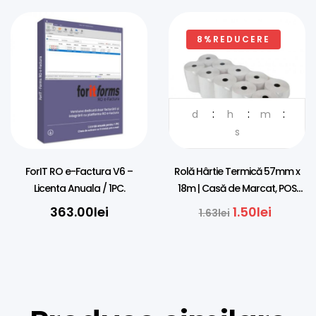
8%REDUCERE
d
h
m
s
ForIT RO e-Factura V6 –
Rolă Hârtie Termică 57mm x
Licenta Anuala / 1PC.
18m | Casă de Marcat, POS
Bancar
363.00
lei
1.50
lei
1.63
lei