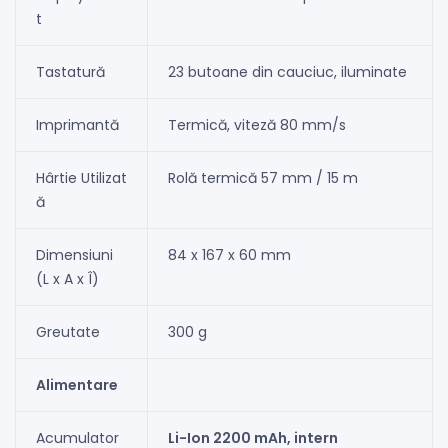
t
Tastatură
23 butoane din cauciuc, iluminate
Imprimantă
Termică, viteză 80 mm/s
Hârtie Utilizat
Rolă termică 57 mm / 15 m
ă
Dimensiuni
84 x 167 x 60 mm
(L x A x Î)
Greutate
300 g
Alimentare
Acumulator
Li-Ion 2200 mAh, intern