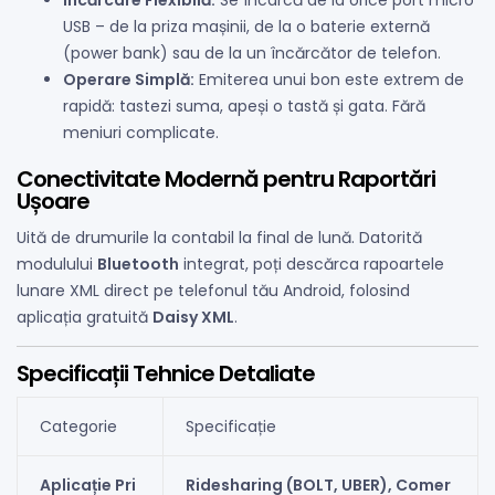
Încărcare Flexibilă:
Se încarcă de la orice port micro
USB – de la priza mașinii, de la o baterie externă
(power bank) sau de la un încărcător de telefon.
Operare Simplă:
Emiterea unui bon este extrem de
rapidă: tastezi suma, apeși o tastă și gata. Fără
meniuri complicate.
Conectivitate Modernă pentru Raportări
Ușoare
Uită de drumurile la contabil la final de lună. Datorită
modulului
Bluetooth
integrat, poți descărca rapoartele
lunare XML direct pe telefonul tău Android, folosind
aplicația gratuită
Daisy XML
.
Specificații Tehnice Detaliate
Categorie
Specificație
Aplicație Pri
Ridesharing (BOLT, UBER), Comer