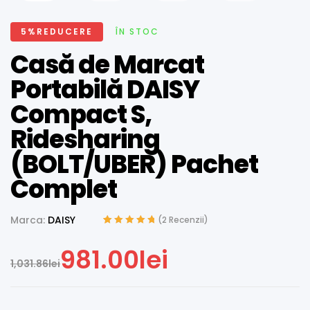
5%REDUCERE
ÎN STOC
Casă de Marcat
Portabilă DAISY
Compact S,
Ridesharing
(BOLT/UBER) Pachet
Complet
Marca:
DAISY
(
2
Recenzii)
Evaluat la
2
5.00
din 5 pe baza a
981.00
lei
evaluări de la
1,031.86
lei
clienți