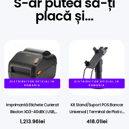
S-ar putea să-ți
placă și…
DISTRIBUITOR OFICIAL IN
DISTRIBUITOR OFICIAL IN
ROMANIA
ROMANIA
Imprimantă Etichete Curierat
Kit Stand/Suport POS Bancar
Bixolon XD3-40dEK | USB,
Universal | Terminal de Plati cu
Ethernet | AWB
Picior, Balama Fier
1,213.96
lei
418.01
lei