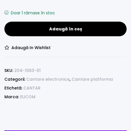
Doar 1 rămase în stoc
Adaugă în coș
Adaugă In Wishlist
SKU:
204-1063-01
Categorii:
Cantare electronice
,
Cantare platforma
Etichetă:
CANTAR
Marca:
ELICOM