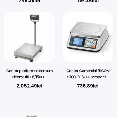
748.39
lei
794.06
lei
Cantar platforma premium
Cantar Comercial ELICOM
Elicom SI10 E 6/15KG –
S300F 3-6KG Compact –
30X30CM
Negru/Alb
2,052.49
lei
736.89
lei