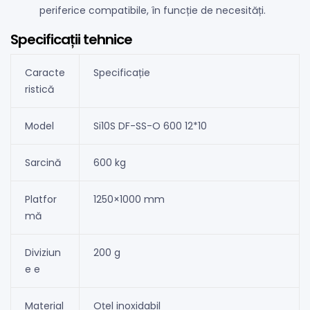
periferice compatibile, în funcție de necesități.
Specificații tehnice
Caracte
Specificație
ristică
Model
Si10S DF-SS-O 600 12*10
Sarcină
600 kg
Platfor
1250×1000 mm
mă
Diviziun
200 g
e e
Material
Oțel inoxidabil