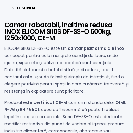
DESCRIERE
Cantar rabatabil, inaltime redusa
INOX ELICOM Si10S DF-SS-O 600kg,
1250х1000, CE-M
ELICOM Si10S DF-SS-O este un
cantar platforma din inox
conceput pentru cele mai grele condiții de lucru, unde
igiena, siguranța și utilizarea practică sunt esențiale.
Datorită platanului rabatabil și înălțimii reduse, acest
cantarul este ușor de folosit și simplu de întreținut, fiind o
alegere potrivită pentru spații în care curățenia frecventă și
rezistența în exploatare sunt prioritare.
Produsul este
certificat CE-M
conform standardelor
OIML
R-76
și
EN 45501
, ceea ce înseamnă că poate fi utilizat
legal în scopuri comerciale. Seria DF-SS-O este dedicată
mediilor restrictive din punct de vedere al igienei, precum
industria alimentară, carmangeriile, abatoarele sau