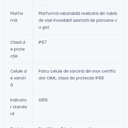
Platfor
Platformă rabatabilă realizată din tablă
mă
de oțel inoxidabil asistată de pistoane c
u gaz
Clasă d
IP67
e prote
cție
Celule d
Patru celule de sarcină din inox certific
e sarcin
ate OIML, clasa de protecție IP68
ă
Indicato
Si10S
r standa
rd