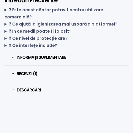
Întrebări Frecvente
❓ Este acest cântar potrivit pentru utilizare
comercială?
❓ Ce ajută la igienizarea mai ușoară a platformei?
❓ În ce medii poate fi folosit?
❓ Ce nivel de protecție are?
❓ Ce interfețe include?
INFORMAȚII SUPLIMENTARE
RECENZII (1)
DESCĂRCĂRI