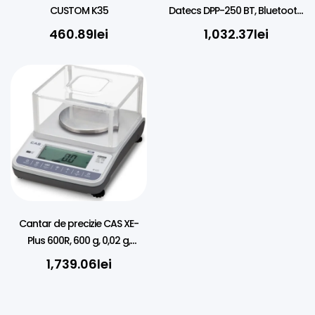
CUSTOM K35
Datecs DPP-250 BT, Bluetooth,
58mm
460.89
lei
1,032.37
lei
Cantar de precizie CAS XE-
Plus 600R, 600 g, 0,02 g,
Verificat metrologic
1,739.06
lei