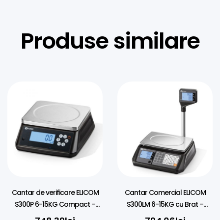
Produse similare
Cantar de verificare ELICOM
Cantar Comercial ELICOM
S300P 6-15KG Compact –
S300LM 6-15KG cu Brat –
Negru
Negru/Alb