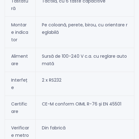
Tastatu
Tactilă, cu 6 taste capacitive
ră
Montar
Pe coloană, perete, birou, cu orientare r
e indica
eglabilă
tor
Aliment
Sursă de 100-240 V c.a. cu reglare auto
are
mată
Interfeț
2 x RS232
e
Certific
CE-M conform OIML R-76 și EN 45501
are
Verificar
Din fabrică
e metro