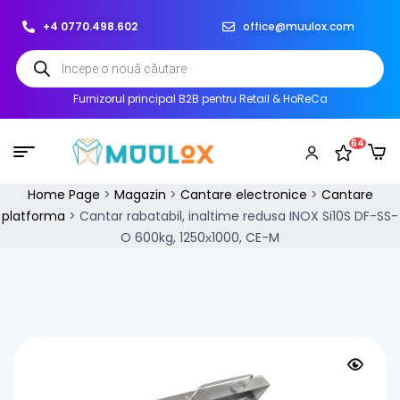
+4 0770.498.602
office@muulox.com
Furnizorul principal B2B pentru Retail & HoReCa
64
Home Page
>
Magazin
>
Cantare electronice
>
Cantare
platforma
>
Cantar rabatabil, inaltime redusa INOX Si10S DF-SS-
O 600kg, 1250х1000, CE-M