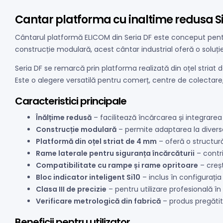
Cantar platforma cu inaltime redusa Si
Cântarul platformă ELICOM din Seria DF este conceput pentru
construcție modulară, acest cântar industrial oferă o soluție 
Seria DF se remarcă prin platforma realizată din oțel striat
Este o alegere versatilă pentru comerț, centre de colectare, a
Caracteristici principale
Înălțime redusă
– facilitează încărcarea și integrarea 
Construcție modulară
– permite adaptarea la diverse 
Platformă din oțel striat de 4 mm
– oferă o structură 
Rame laterale pentru siguranța încărcăturii
– contri
Compatibilitate cu rampe și rame opritoare
– creșt
Bloc indicator inteligent Si10
– inclus în configurația
Clasa III de precizie
– pentru utilizare profesională în 
Verificare metrologică din fabrică
– produs pregătit 
Beneficii pentru utilizator