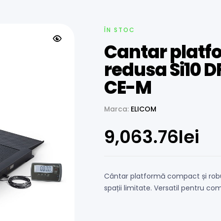
ÎN STOC
Cantar platf
redusa Si10 D
CE-M
Marca:
ELICOM
9,063.76
lei
Cântar platformă compact și robus
spații limitate. Versatil pentru com