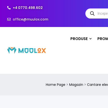
+4 0770.498.602
office@muulox.com
PRODUSE
PROM
Home Page
>
Magazin
>
Cantare ele