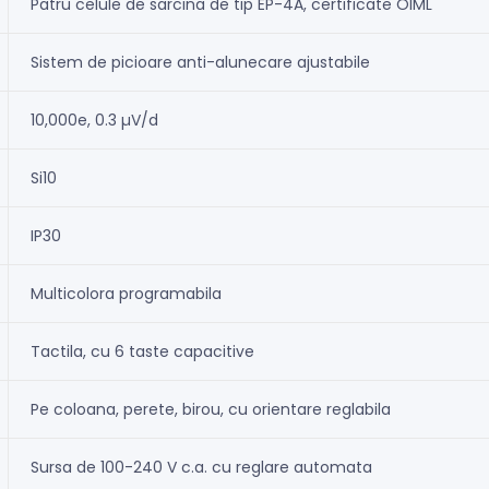
Patru celule de sarcina de tip EP-4A, certificate OIML
Sistem de picioare anti-alunecare ajustabile
10,000e, 0.3 µV/d
Si10
IP30
Multicolora programabila
Tactila, cu 6 taste capacitive
Pe coloana, perete, birou, cu orientare reglabila
Sursa de 100-240 V c.a. cu reglare automata