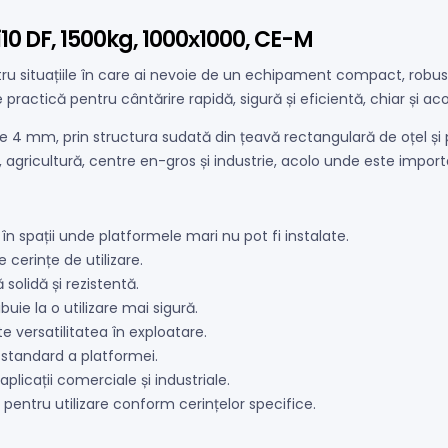
10 DF, 1500kg, 1000х1000, CE-M
 situațiile în care ai nevoie de un echipament compact, robust și
practică pentru cântărire rapidă, sigură și eficientă, chiar și aco
 de 4 mm, prin structura sudată din țeavă rectangulară de oțel și 
gricultură, centre en-gros și industrie, acolo unde este important
în spații unde platformele mari nu pot fi instalate.
cerințe de utilizare.
solidă și rezistentă.
buie la o utilizare mai sigură.
e versatilitatea în exploatare.
 standard a platformei.
aplicații comerciale și industriale.
pentru utilizare conform cerințelor specifice.