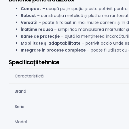
Compact
– ocupă puțin spațiu și este potrivit pentru
Robust
– construcția metalică și platforma ranforsată 
Versatil
– poate fi folosit în mai multe domenii și în di
Înălțime redusă
– simplifică manipularea mărfurilor și ut
Rame de protecție
– ajută la menținerea încărcăturii 
Mobilitate și adaptabilitate
– potrivit acolo unde e
Integrare în procese complexe
– poate fi utilizat c
Specificații tehnice
Caracteristică
Brand
Serie
Model