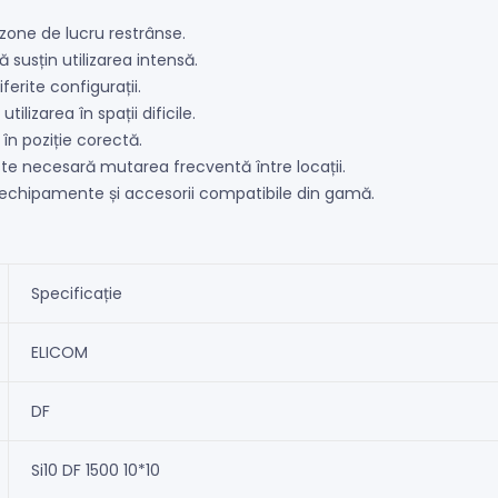
 zone de lucru restrânse.
susțin utilizarea intensă.
ferite configurații.
ilizarea în spații dificile.
în poziție corectă.
ste necesară mutarea frecventă între locații.
u echipamente și accesorii compatibile din gamă.
Specificație
ELICOM
DF
Si10 DF 1500 10*10