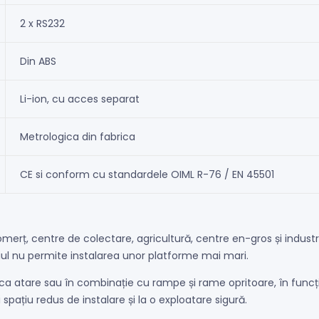
2 x RS232
Din ABS
Li-ion, cu acces separat
Metrologica din fabrica
CE si conform cu standardele OIML R-76 / EN 45501
ț, centre de colectare, agricultură, centre en-gros și industrie. 
iul nu permite instalarea unor platforme mai mari.
 ca atare sau în combinație cu rampe și rame opritoare, în funcț
ațiu redus de instalare și la o exploatare sigură.