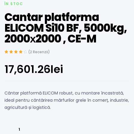
ÎN STOC
Cantar platforma
ELICOM Si10 BF, 5000kg,
2000х2000 , CE-M
(
2
Recenzii)
Evaluat la
4.00
din 5
17,601.26
lei
pe baza unei
singure
evaluări
Cântar platformă ELICOM robust, cu montare încastrată,
ideal pentru cântărirea mărfurilor grele în comerț, industrie,
agricultură și logistică.