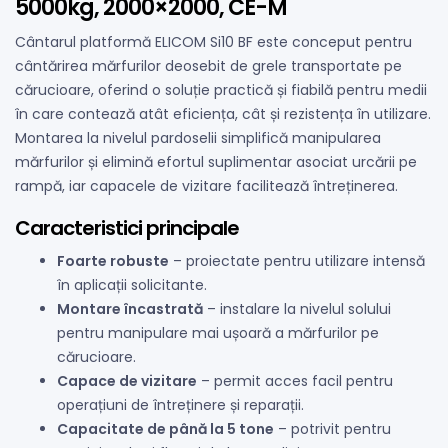
5000kg, 2000×2000, CE-M
Cântarul platformă ELICOM Si10 BF este conceput pentru
cântărirea mărfurilor deosebit de grele transportate pe
cărucioare, oferind o soluție practică și fiabilă pentru medii
în care contează atât eficiența, cât și rezistența în utilizare.
Montarea la nivelul pardoselii simplifică manipularea
mărfurilor și elimină efortul suplimentar asociat urcării pe
rampă, iar capacele de vizitare facilitează întreținerea.
Caracteristici principale
Foarte robuste
– proiectate pentru utilizare intensă
în aplicații solicitante.
Montare încastrată
– instalare la nivelul solului
pentru manipulare mai ușoară a mărfurilor pe
cărucioare.
Capace de vizitare
– permit acces facil pentru
operațiuni de întreținere și reparații.
Capacitate de până la 5 tone
– potrivit pentru