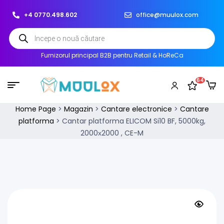
+4 0770.498.602
office@muulox.com
Furnizorul principal B2B pentru Retail & HoReCa
64
Home Page
>
Magazin
>
Cantare electronice
>
Cantare
platforma
>
Cantar platforma ELICOM Si10 BF, 5000kg,
2000х2000 , CE-M