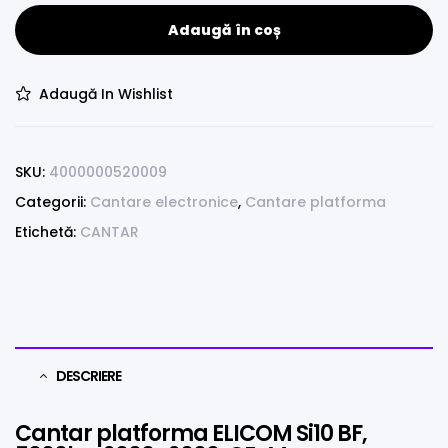
Adaugă în coș
Adaugă In Wishlist
SKU:
4000000520009
Categorii:
Cantare electronice
,
Cantare platforma
Etichetă:
CANTAR
DESCRIERE
Cantar platforma ELICOM Si10 BF,