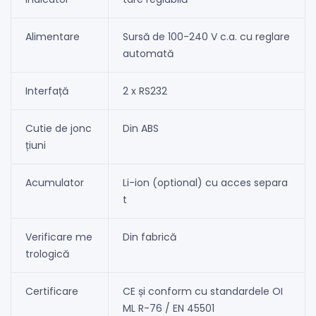
Alimentare
Sursă de 100-240 V c.a. cu reglare
automată
Interfață
2 x RS232
Cutie de jonc
Din ABS
țiuni
Acumulator
Li-ion (optional) cu acces separa
t
Verificare me
Din fabrică
trologică
Certificare
CE și conform cu standardele OI
ML R-76 / EN 45501