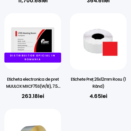
11,700.68
lei
364.61
lei
rewinder, disp. (colour), RTC,
EPL, ZPL, ZPLII, USB, RS232, BT,
Ethernet
DISTRIBUITOR OFICIAL IN
ROMANIA
Eticheta electronica de pret
Etichete Preț 26x12mm Rosu (1
MUULOX MXCF75S(W/B), 7.5″,
Rând)
NFC, LED, 4 culori
263.18
lei
4.65
lei