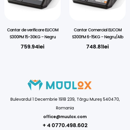
Cantar de verificare ELICOM
Cantar Comercial ELICOM
S300PM 15-30KG – Negru
S300FM 6-15KG – Negru/Alb
759.94
lei
748.81
lei
Bulevardul 1 Decembrie 1918 239, Târgu Mureș 540470,
Romania
office@muulox.com
+ 4 0770.498.602