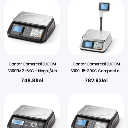
Cantar Comercial ELICOM
Cantar Comercial ELICOM
S300FM 3-6KG – Negru/Alb
S300L 15-30KG Compact cu
Brat – Negru/Alb
748.81
lei
782.93
lei