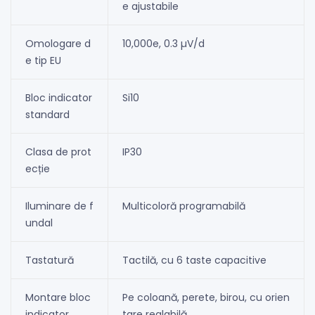
e ajustabile
Omologare d
10,000e, 0.3 µV/d
e tip EU
Bloc indicator
Si10
standard
Clasa de prot
IP30
ecție
Iluminare de f
Multicoloră programabilă
undal
Tastatură
Tactilă, cu 6 taste capacitive
Montare bloc
Pe coloană, perete, birou, cu orien
indicator
tare reglabilă