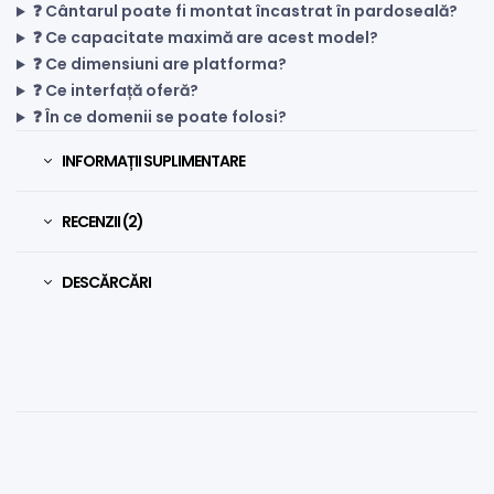
❓ Cântarul poate fi montat încastrat în pardoseală?
❓ Ce capacitate maximă are acest model?
❓ Ce dimensiuni are platforma?
❓ Ce interfață oferă?
❓ În ce domenii se poate folosi?
INFORMAȚII SUPLIMENTARE
RECENZII (2)
DESCĂRCĂRI