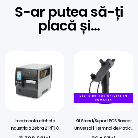
S-ar putea să-ți
placă și…
DISTRIBUITOR OFICIAL IN
ROMANIA
Imprimanta etichete
Kit Stand/Suport POS Bancar
industriala Zebra ZT411, 8
Universal | Terminal de Plati cu
dots/mm (203 dpi), peeler,
Picior