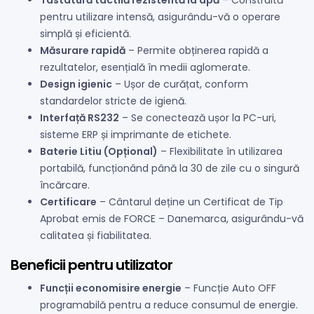
Tastatură tactilă rezistentă la apă
– Construită
pentru utilizare intensă, asigurându-vă o operare
simplă și eficientă.
Măsurare rapidă
– Permite obținerea rapidă a
rezultatelor, esențială în medii aglomerate.
Design igienic
– Ușor de curățat, conform
standardelor stricte de igienă.
Interfață RS232
– Se conectează ușor la PC-uri,
sisteme ERP și imprimante de etichete.
Baterie Litiu (Opțional)
– Flexibilitate în utilizarea
portabilă, funcționând până la 30 de zile cu o singură
încărcare.
Certificare
– Cântarul deține un Certificat de Tip
Aprobat emis de FORCE – Danemarca, asigurându-vă
calitatea și fiabilitatea.
Beneficii pentru utilizator
Funcții economisire energie
– Funcție Auto OFF
programabilă pentru a reduce consumul de energie.