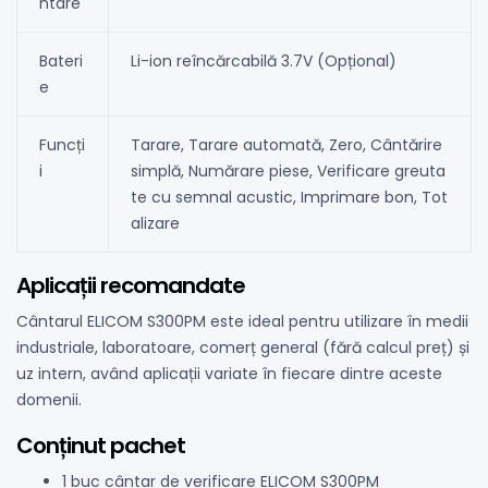
ntare
Bateri
Li-ion reîncărcabilă 3.7V (Opțional)
e
Funcți
Tarare, Tarare automată, Zero, Cântărire
i
simplă, Numărare piese, Verificare greuta
te cu semnal acustic, Imprimare bon, Tot
alizare
Aplicații recomandate
Cântarul ELICOM S300PM este ideal pentru utilizare în medii
industriale, laboratoare, comerț general (fără calcul preț) și
uz intern, având aplicații variate în fiecare dintre aceste
domenii.
Conținut pachet
1 buc cântar de verificare ELICOM S300PM