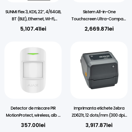
SUNMI Flex 3, KDS, 22”, 4/64GB,
Sistem All-in-One
BT (BLE), Ethernet, Wi-Fi,
Touchscreen Ultra-Compact
Android, GMS
MUULOX X14 (11.6”) cu
5,107.41
lei
2,669.87
lei
Windows 11
Detector de miscare PIR
Imprimanta etichete Zebra
MotionProtect, wireless, alb –
ZD621t, 12 dots/mm (300 dpi),
AJAX
RTC, USB, USB Host, RS232, BT
357.00
lei
3,917.87
lei
(BLE), Ethernet