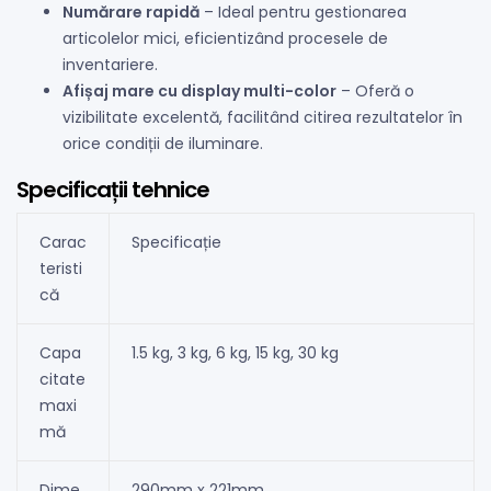
Numărare rapidă
– Ideal pentru gestionarea
articolelor mici, eficientizând procesele de
inventariere.
Afișaj mare cu display multi-color
– Oferă o
vizibilitate excelentă, facilitând citirea rezultatelor în
orice condiții de iluminare.
Specificații tehnice
Carac
Specificație
teristi
că
Capa
1.5 kg, 3 kg, 6 kg, 15 kg, 30 kg
citate
maxi
mă
Dime
290mm x 221mm