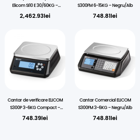
Elicom SI10 E 30/60KG –
S300FM 6-15KG – Negru/Alb
40X50CM
2,462.93
lei
748.81
lei
Cantar de verificare ELICOM
Cantar Comercial ELICOM
S300P 3-6KG Compact –
S300FM 3-6KG – Negru/Alb
Negru
748.39
lei
748.81
lei