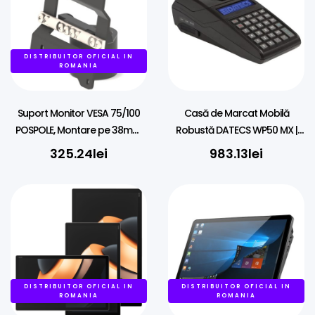
DISTRIBUITOR OFICIAL IN
ROMANIA
Suport Monitor VESA 75/100
Casă de Marcat Mobilă
POSPOLE, Montare pe 38mm,
Robustă DATECS WP50 MX |
Balama cu Fricțiune
GPRS, Acumulator
325.24
lei
983.13
lei
DISTRIBUITOR OFICIAL IN
DISTRIBUITOR OFICIAL IN
ROMANIA
ROMANIA