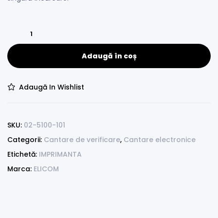
Adaugă în coș
Adaugă In Wishlist
SKU:
02-5100-101
Categorii:
Cantare de verificare
,
Cantare electronice
Etichetă:
IMPRIMANTA
Marca:
ELICOM