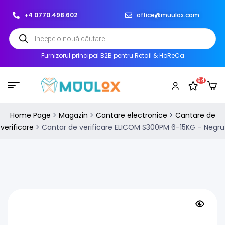
+4 0770.498.602
office@muulox.com
Furnizorul principal B2B pentru Retail & HoReCa
64
Home Page
>
Magazin
>
Cantare electronice
>
Cantare de
verificare
>
Cantar de verificare ELICOM S300PM 6-15KG – Negru