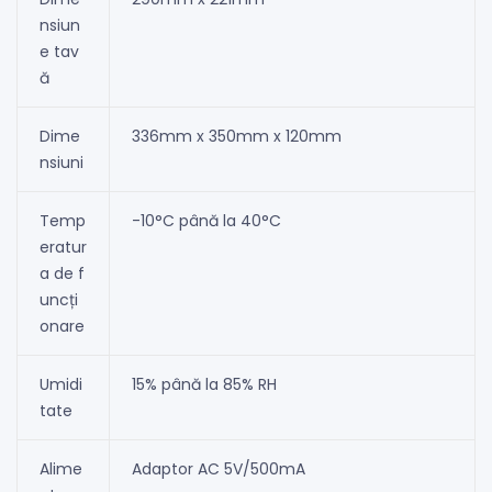
nsiun
e tav
ă
Dime
336mm x 350mm x 120mm
nsiuni
Temp
-10°C până la 40°C
eratur
a de f
uncți
onare
Umidi
15% până la 85% RH
tate
Alime
Adaptor AC 5V/500mA