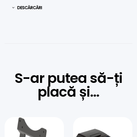
DESCĂRCĂRI
S-ar putea să-ți
placă și…