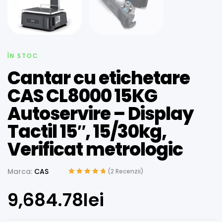
ÎN STOC
Cantar cu etichetare
CAS CL8000 15KG
Autoservire – Display
Tactil 15″, 15/30kg,
Verificat metrologic
Marca:
CAS
(
2
Recenzii)
Evaluat la
5.00
din 5 pe baza
9,684.78
lei
unei singure
evaluări