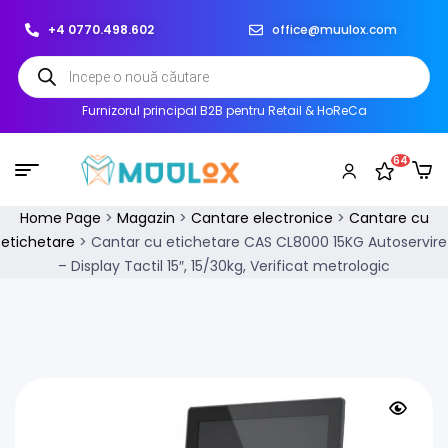
+4 0770.498.602
office@muulox.com
Furnizorul principal B2B pentru Retail & HoReCa
64
Home Page
>
Magazin
>
Cantare electronice
>
Cantare cu
etichetare
>
Cantar cu etichetare CAS CL8000 15KG Autoservire
– Display Tactil 15″, 15/30kg, Verificat metrologic