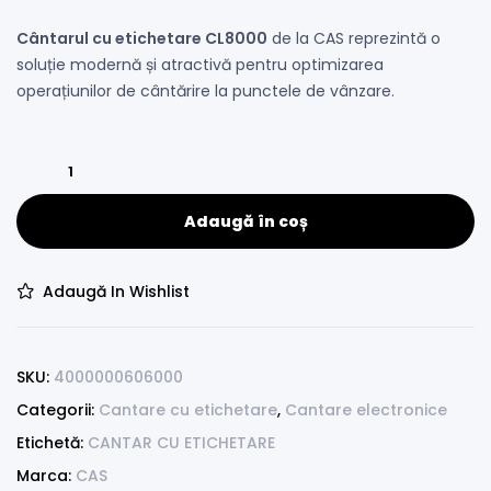
Cântarul cu etichetare CL8000
de la CAS reprezintă o
soluție modernă și atractivă pentru optimizarea
operațiunilor de cântărire la punctele de vânzare.
Adaugă în coș
Adaugă In Wishlist
SKU:
4000000606000
Categorii:
Cantare cu etichetare
,
Cantare electronice
Etichetă:
CANTAR CU ETICHETARE
Marca:
CAS