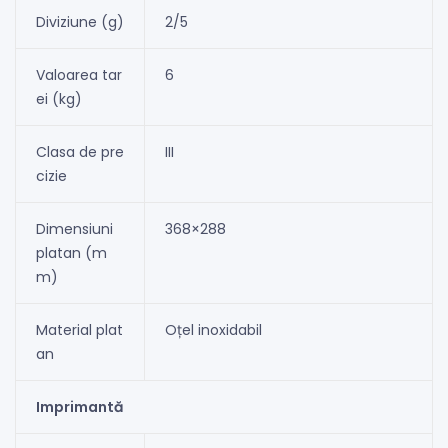
Diviziune (g)
2/5
Valoarea tar
6
ei (kg)
Clasa de pre
III
cizie
Dimensiuni
368×288
platan (m
m)
Material plat
Oțel inoxidabil
an
Imprimantă