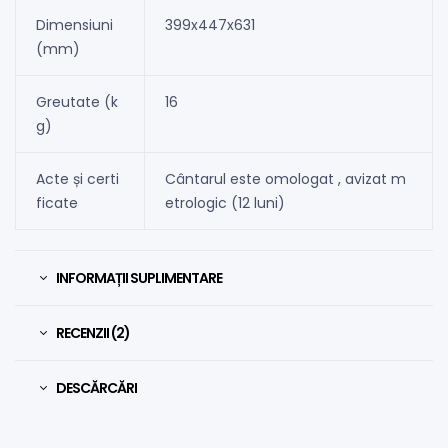
Dimensiuni
399x447x631
(mm)
Greutate (k
16
g)
Acte și certi
Cântarul este omologat , avizat m
ficate
etrologic (12 luni)
INFORMAȚII SUPLIMENTARE
RECENZII (2)
DESCĂRCĂRI