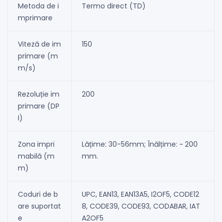
Metoda de i
Termo direct (TD)
mprimare
Viteză de im
150
primare (m
m/s)
Rezoluție im
200
primare (DP
I)
Zona impri
Lățime: 30-56mm; Înălțime: ~ 200
mabilă (m
mm.
m)
Coduri de b
UPC, EAN13, EAN13A5, I2OF5, CODE12
are suportat
8, CODE39, CODE93, CODABAR, IAT
e
A2OF5