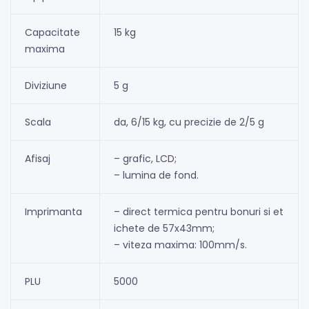
Capacitate
15 kg
maxima
Diviziune
5 g
Scala
da, 6/15 kg, cu precizie de 2/5 g
Afisaj
– grafic, LCD;
– lumina de fond.
Imprimanta
– direct termica pentru bonuri si et
ichete de 57x43mm;
– viteza maxima: 100mm/s.
PLU
5000