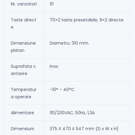
Nr. vanzatori
10
Taste direct
70×2 taste presetabile, 9×2 directe
e
Dimensiune
Diametru: 310 mm.
platan
Suprafata c
Inox
antarire
Temperatur
-10° – 40°C
a operare
Alimentare
110/230VAC, 50Hz, 1,3A
Dimensiuni
375 X 470 X 547 mm (D x W x H)