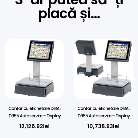
placă și…
Cantar cu etichetare DIBAL
Cantar cu etichetare DIBAL
D955 Autoservire – Display
D955 Autoservire – Display
Tactil 12+12″, 15kg, Verificat
Tactil 12″, 15kg, Verificat
12,126.92
lei
10,738.93
lei
metrologic
metrologic