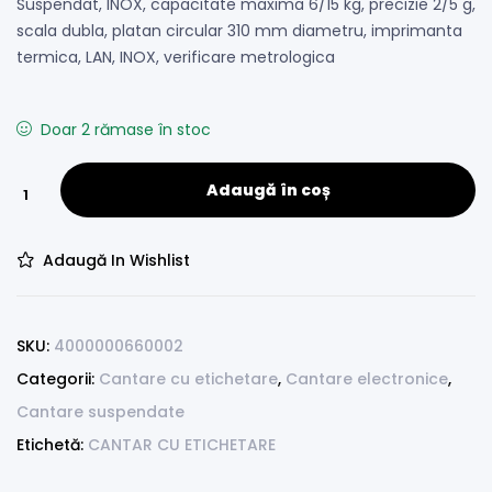
Suspendat, INOX, capacitate maxima 6/15 kg, precizie 2/5 g,
scala dubla, platan circular 310 mm diametru, imprimanta
termica, LAN, INOX, verificare metrologica
Doar 2 rămase în stoc
Adaugă în coș
Adaugă In Wishlist
SKU:
4000000660002
Categorii:
Cantare cu etichetare
,
Cantare electronice
,
Cantare suspendate
Etichetă:
CANTAR CU ETICHETARE