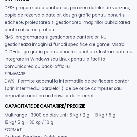
DFS- progarmarea cantarelor, primirea datelor de vanzare,
copie de rezerva a datelor, design grafic pentru bonuri si
etichete, proiectarea si gestionarea imaginilor publicitarea
pentru afisarea grafica
RMS-programarea si gestionarea cantarelor, NU
gestioneaza imagini si functii specifice ale gamei Mistral
DLD-design grafic pentru bonuri si etichete. Instrumente de
integrare in Windows sau Linux pentru a facilita
comunicarea cu back-offic-ul.
FIRMWARE
DWS- Permite accesul la informatiile de pe fiecare cantar
(prin intermediul parolelor ), de pe orice computer sau
dizpozitiv mobil cu un browser de internet.
CAPACITATE DE CANTARIRE/ PRECIZIE
Multirange- 3000 de diziviuni : 6 kg / 2 g – 15 kg / 5 g
15 kg/ 5 g – 30 kg / 10 g
FORMAT
Cu brat, Fara brat, Dublu corp