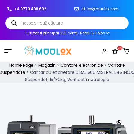
+4 0770.498.602
office@muulox.com
Furnizorul principal B2B pentru Retail & HoReCa
64
Home Page
>
Magazin
>
Cantare electronice
>
Cantare
suspendate
>
Cantar cu etichetare DIBAL 500 MISTRAL 545 INOX,
Suspendat, 15/30kg, Verificat metrologic