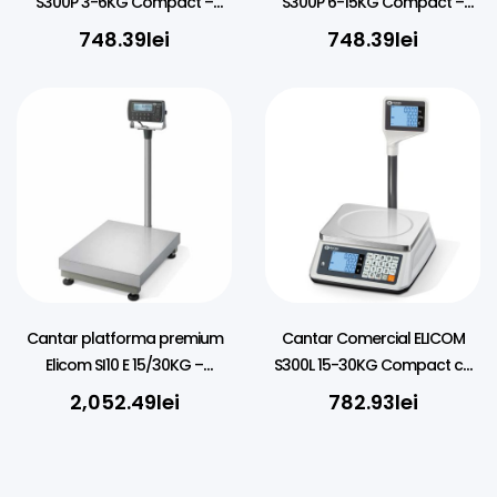
S300P 3-6KG Compact –
S300P 6-15KG Compact –
Negru
Negru
748.39
lei
748.39
lei
Cantar platforma premium
Cantar Comercial ELICOM
Elicom SI10 E 15/30KG –
S300L 15-30KG Compact cu
30X30CM
Brat – Negru/Alb
2,052.49
lei
782.93
lei