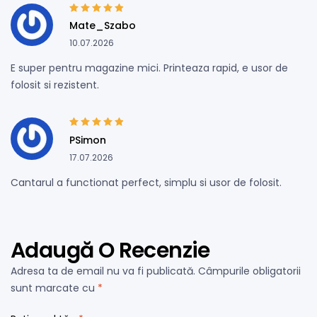
Evaluat la
5
din
Mate_Szabo
5
10.07.2026
E super pentru magazine mici. Printeaza rapid, e usor de
folosit si rezistent.
Evaluat la
5
din
PSimon
5
17.07.2026
Cantarul a functionat perfect, simplu si usor de folosit.
Adaugă O Recenzie
Adresa ta de email nu va fi publicată.
Câmpurile obligatorii
sunt marcate cu
*