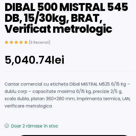
DIBAL 500 MISTRAL 545
DB, 15/30kg, BRAT,
Verificat metrologic
(
3
Recenzii)
Evaluat la
2
5.00
din 5 pe baza a
5,040.74
lei
evaluări de la
clienți
Cantar comercial cu eticheta Dibal MISTRAL M525 6/15 Kg –
dublu corp – capacitate maxima 6/15 kg, precizie 2/5 g,
scala dubla, platan 360×280 mm, imprimanta termica, LAN,
verificare metrologica
Doar 2 rămase în stoc