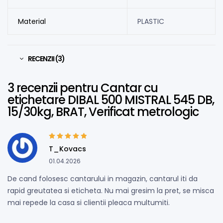
Material
PLASTIC
RECENZII (3)
3 recenzii pentru
Cantar cu
etichetare DIBAL 500 MISTRAL 545 DB,
15/30kg, BRAT, Verificat metrologic
Evaluat la
5
din
T_Kovacs
5
01.04.2026
De cand folosesc cantarului in magazin, cantarul iti da
rapid greutatea si eticheta. Nu mai gresim la pret, se misca
mai repede la casa si clientii pleaca multumiti.