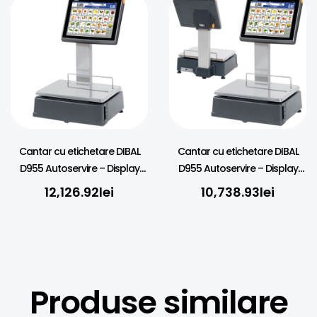
Cantar cu etichetare DIBAL
Cantar cu etichetare DIBAL
D955 Autoservire – Display
D955 Autoservire – Display
Tactil 12+12″, 15kg, Verificat
Tactil 12″, 15kg, Verificat
12,126.92
lei
10,738.93
lei
metrologic
metrologic
Produse similare