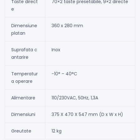
Taste direct
70×2 taste presetabile, 9×2 directe
e
Dimensiune
360 x 280 mm
platan
Suprafata c
Inox
antarire
Temperatur
-10° – 40°C
a operare
Alimentare
110/230VAC, 50Hz, 1,3A
Dimensiuni
375 X 470 X 547 mm (D x W x H)
Greutate
12 kg