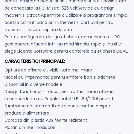
pentru emiterea bonurilor sau etichetelor si cu posibilitate
de conectare la PC. Mistral 525 SelfService cu design
modern si atractiv,permite o utilizare si programare simpla,
acetsa comunicand prin Ethernet si port USB pentru
transfer si salvare rapida de date.
Pentru configurare, design eticheta, comunicare cu PC si
gestionarea afacerii într-un mod simplu, rapid și intuitiv,
alege Licenta Software pentru cantarele cu eticheta DIBAL.
CARACTERISTICI PRINCIPALE:
Optiuni de afisare cu vizibilitate mai mare
Model cu imprimanta pentru emitere bon si etichete
Disponibil in diverse modele
Design functional si robust pentru facilitarea utilizarii
In concordanta cu Regulmentul U.E 1169/2001 privind
furnizarea de informatii catre consumatori despre
produsele alimentare.
Carcasa din plastic ABS foarte rezistent
Platan din otel inoxidabil