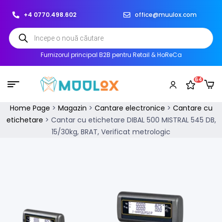
+4 0770.498.602
office@muulox.com
Furnizorul principal B2B pentru Retail & HoReCa
64
Home Page
>
Magazin
>
Cantare electronice
>
Cantare cu
etichetare
>
Cantar cu etichetare DIBAL 500 MISTRAL 545 DB,
15/30kg, BRAT, Verificat metrologic