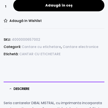
Adaugă în coș
Adaugă In Wishlist
SKU:
4000000657002
Categorii:
Cantare cu etichetare
,
Cantare electronice
Etichetă:
CANTAR CU ETICHETARE
DESCRIERE
Seria cantarelor DIBAL MISTRAL, cu imprimanta incorporata