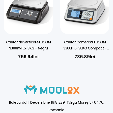
Cantar de verificare ELICOM
Cantar Comercial ELICOM
S300PM 1.5-3KG – Negru
S300F 15-30KG Compact –
Negru/Alb
759.94
lei
736.89
lei
Bulevardul 1 Decembrie 1918 239, Târgu Mureș 540470,
Romania