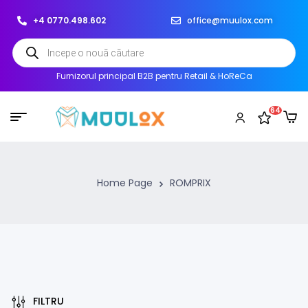
+4 0770.498.602
office@muulox.com
Furnizorul principal B2B pentru Retail & HoReCa
64
Home Page
ROMPRIX
FILTRU