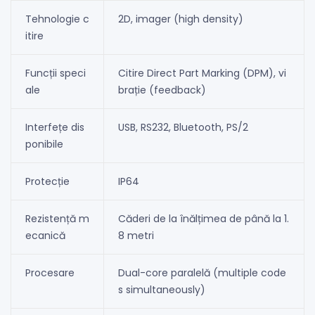
Tehnologie c
2D, imager (high density)
itire
Funcții speci
Citire Direct Part Marking (DPM), vi
ale
brație (feedback)
Interfețe dis
USB, RS232, Bluetooth, PS/2
ponibile
Protecție
IP64
Rezistență m
Căderi de la înălțimea de până la 1.
ecanică
8 metri
Procesare
Dual-core paralelă (multiple code
s simultaneously)