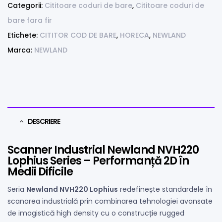
Categorii:
Cititoare coduri de bare
,
Cititoare coduri de
bare fara fir
Etichete:
CITITOR COD DE BARE
,
HORECA
,
NEWLAND
Marca:
NEWLAND
DESCRIERE
Scanner Industrial Newland NVH220
Lophius Series – Performanță 2D în
Medii Dificile
Seria
Newland NVH220 Lophius
redefinește standardele în
scanarea industrială prin combinarea tehnologiei avansate
de imagistică high density cu o construcție rugged