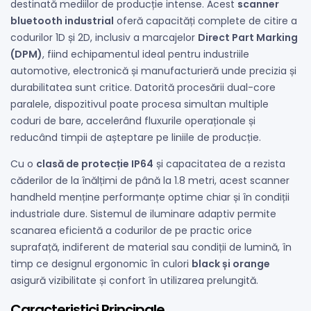
destinată mediilor de producție intense. Acest
scanner
bluetooth industrial
oferă capacități complete de citire a
codurilor 1D și 2D, inclusiv a marcajelor
Direct Part Marking
(DPM)
, fiind echipamentul ideal pentru industriile
automotive, electronică și manufacturieră unde precizia și
durabilitatea sunt critice. Datorită procesării dual-core
paralele, dispozitivul poate procesa simultan multiple
coduri de bare, accelerând fluxurile operaționale și
reducând timpii de așteptare pe liniile de producție.
Cu o
clasă de protecție IP64
și capacitatea de a rezista
căderilor de la înălțimi de până la 1.8 metri, acest scanner
handheld menține performanțe optime chiar și în condiții
industriale dure. Sistemul de iluminare adaptiv permite
scanarea eficientă a codurilor de pe practic orice
suprafață, indiferent de material sau condiții de lumină, în
timp ce designul ergonomic în culori
black și orange
asigură vizibilitate și confort în utilizarea prelungită.
Caracteristici Principale