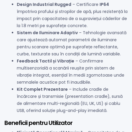
Design Industrial Rugged
– Certificare
IP64
împotriva prafului și stropilor de apă, plus rezistență la
impact prin capacitatea de a supraviețui căderilor de
la 1.8 metri pe suprafețe concrete.
Sistem de Iluminare Adaptiv
– Tehnologie avansată
care ajustează automat parametrii de iluminare
pentru scanare optimă pe suprafețe reflectante,
curbe, texturate sau în condiții de lumină variabile.
Feedback Tactil și Vibrație
– Confirmare
multisenzorială a scanării reușite prin sistem de
vibrație integrat, esențial în medii zgomotoase unde
semnalele acustice pot fi inaudibile.
Kit Complet Prezentare
– Include cradle de
încărcare și transmisie (presentation cradle), sursă
de alimentare multi-regională (EU, UK, US) și cablu
USB, oferind soluție plug-and-play imediată.
Beneficii pentru Utilizator