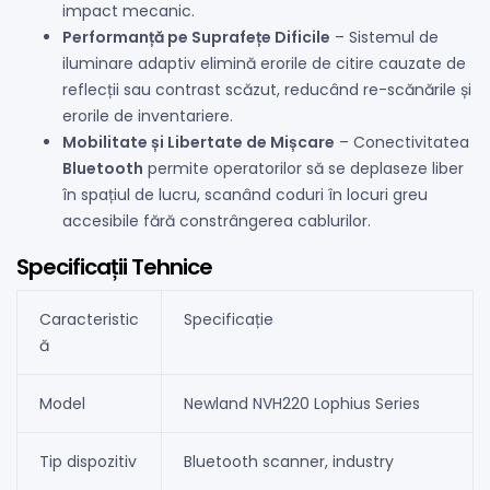
impact mecanic.
Performanță pe Suprafețe Dificile
– Sistemul de
iluminare adaptiv elimină erorile de citire cauzate de
reflecții sau contrast scăzut, reducând re-scănările și
erorile de inventariere.
Mobilitate și Libertate de Mișcare
– Conectivitatea
Bluetooth
permite operatorilor să se deplaseze liber
în spațiul de lucru, scanând coduri în locuri greu
accesibile fără constrângerea cablurilor.
Specificații Tehnice
Caracteristic
Specificație
ă
Model
Newland NVH220 Lophius Series
Tip dispozitiv
Bluetooth scanner, industry