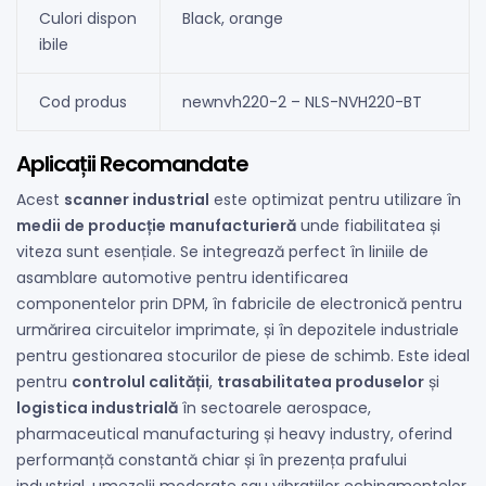
Culori dispon
Black, orange
ibile
Cod produs
newnvh220-2 – NLS-NVH220-BT
Aplicații Recomandate
Acest
scanner industrial
este optimizat pentru utilizare în
medii de producție manufacturieră
unde fiabilitatea și
viteza sunt esențiale. Se integrează perfect în liniile de
asamblare automotive pentru identificarea
componentelor prin DPM, în fabricile de electronică pentru
urmărirea circuitelor imprimate, și în depozitele industriale
pentru gestionarea stocurilor de piese de schimb. Este ideal
pentru
controlul calității
,
trasabilitatea produselor
și
logistica industrială
în sectoarele aerospace,
pharmaceutical manufacturing și heavy industry, oferind
performanță constantă chiar și în prezența prafului
industrial, umezelii moderate sau vibrațiilor echipamentelor.