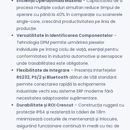
Eficiență Operațională Maximă
– Capacitatea de a
procesa multiple coduri simultan reduce timpul de
operare cu până la 40% în comparație cu scanerele
single-core, crescând productivitatea pe linia de
producție.
Versatilitate în Identificarea Componentelor
–
Tehnologia DPM permite urmărirea pieselor
individuale pe întreg ciclu de viață, esențial pentru
conformitatea în industria automotive și aerospace
unde trasabilitatea este obligatorie.
Flexibilitate de Integrare
– Prezența interfețelor
RS232, PS/2 și Bluetooth
alături de USB standard
permite conectarea rapidă la echipamente
industriale vechi sau sisteme ERP moderne fără
necesitatea adaptoarelor suplimentare.
Durabilitate și ROI Crescut
– Construcția rugged cu
protecție IP64 și rezistență la căderi de 1.8m
minimizează costurile de mentenanță și înlocuire,
asigurând funcționare continuă în medii cu risc de