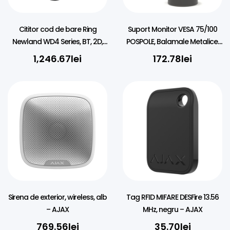
Cititor cod de bare Ring
Suport Monitor VESA 75/100
Newland WD4 Series, BT, 2D,
POSPOLE, Balamale Metalice,
USB, BT, kit (USB)
Montare pe 38mm
1,246.67
lei
172.78
lei
Sirena de exterior, wireless, alb
Tag RFID MIFARE DESFire 13.56
– AJAX
MHz, negru – AJAX
769.56
lei
35.70
lei