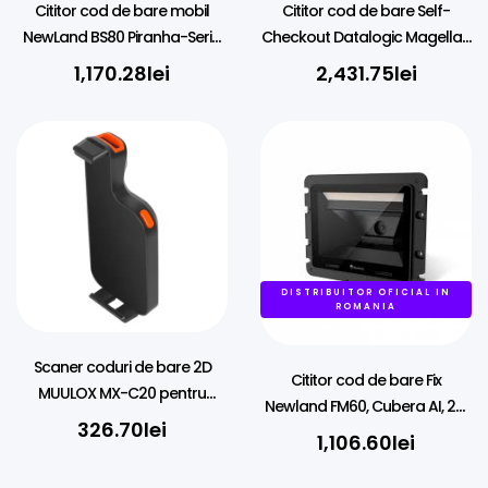
Cititor cod de bare mobil
Cititor cod de bare Self-
NewLand BS80 Piranha-Serie,
Checkout Datalogic Magellan
BT, 2D, USB-C, BT, kit, black
3600 VSi Montare pe perete,
1,170.28
lei
2,431.75
lei
2D, Digimarc, USB, RS232
DISTRIBUITOR OFICIAL IN
ROMANIA
Scaner coduri de bare 2D
Cititor cod de bare Fix
MUULOX MX-C20 pentru
Newland FM60, Cubera AI, 2D,
smartphone
326.70
lei
kit (USB)
1,106.60
lei