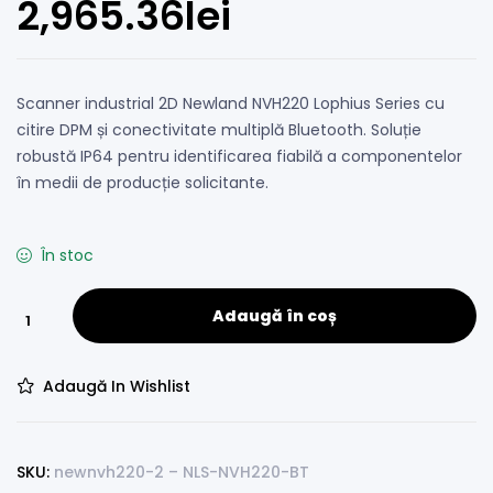
2,965.36
lei
Scanner industrial 2D Newland NVH220 Lophius Series cu
citire DPM și conectivitate multiplă Bluetooth. Soluție
robustă IP64 pentru identificarea fiabilă a componentelor
în medii de producție solicitante.
În stoc
Adaugă în coș
Adaugă In Wishlist
SKU:
newnvh220-2 – NLS-NVH220-BT