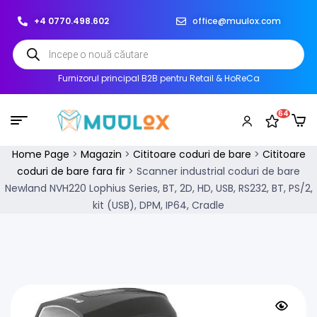
+4 0770.498.602
office@muulox.com
Furnizorul principal B2B pentru Retail & HoReCa
64
Home Page
>
Magazin
>
Cititoare coduri de bare
>
Cititoare
coduri de bare fara fir
>
Scanner industrial coduri de bare
Newland NVH220 Lophius Series, BT, 2D, HD, USB, RS232, BT, PS/2,
kit (USB), DPM, IP64, Cradle