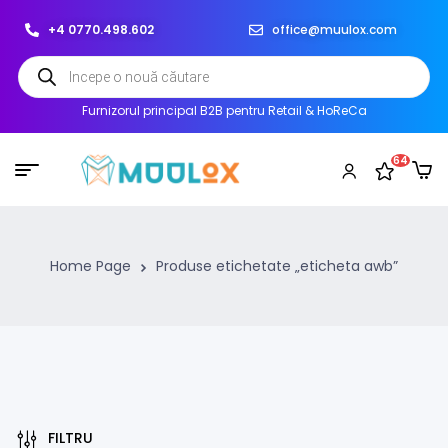
+4 0770.498.602
office@muulox.com
Furnizorul principal B2B pentru Retail & HoReCa
64
Home Page
Produse etichetate „eticheta awb”
FILTRU