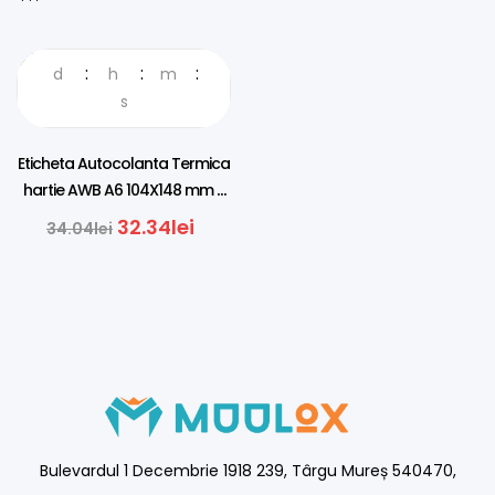
d
h
m
5%REDUCERE
s
Eticheta Autocolanta Termica
hartie AWB A6 104X148 mm –
500buc
32.34
lei
34.04
lei
Bulevardul 1 Decembrie 1918 239, Târgu Mureș 540470,