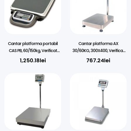
Cantar platforma portabil
Cantar platforma AX
CAS PB, 60/150kg, Verificat
30/60KG, 300X400, Verificat
metrologic
metrologic
1,250.18
lei
767.24
lei