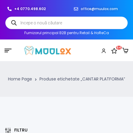
+4 0770.498.602
office@muulox.com
Furnizorul principal B2B pentru Retail & HoReCa
64
Home Page
Produse etichetate „CANTAR PLATFORMA”
FILTRU