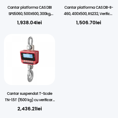
Cantar platforma CAS DBI
Cantar platforma CAS DB-II-
SPS5060, 500X600, 300kg,
460, 400X500, RS232, Verificat
RS232, Verificat metrologic
metrologic
1,938.04
lei
1,506.70
lei
Cantar suspendat T-Scale
TN-1.5T (1500 kg) cu verificare
metrologica
2,436.21
lei