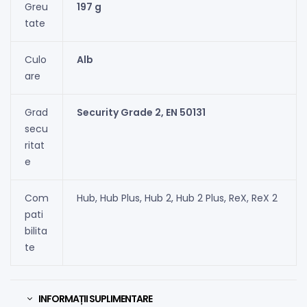
Greu
197 g
tate
Culo
Alb
are
Grad
Security Grade 2, EN 50131
secu
ritat
e
Com
Hub, Hub Plus, Hub 2, Hub 2 Plus, ReX, ReX 2
pati
bilita
te
INFORMAȚII SUPLIMENTARE