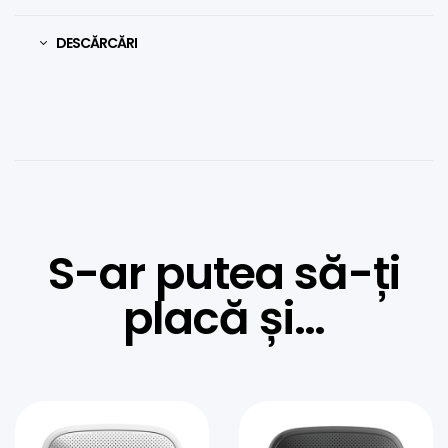
DESCĂRCĂRI
S-ar putea să-ți
placă și…