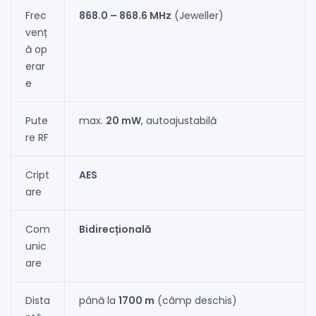
Frec
868.0 – 868.6 MHz
(Jeweller)
venț
ă op
erar
e
Pute
max.
20 mW
, autoajustabilă
re RF
Cript
AES
are
Com
Bidirecțională
unic
are
Dista
până la
1700 m
(câmp deschis)