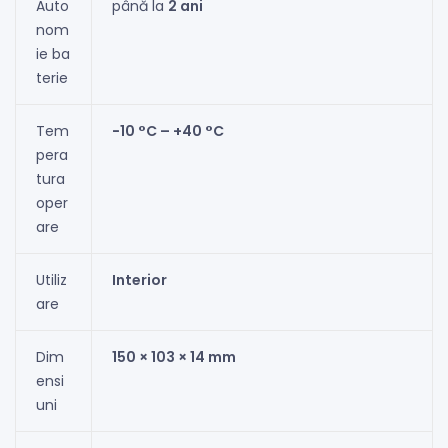
Auto
până la
2 ani
nom
ie ba
terie
Tem
−10 °C – +40 °C
pera
tura
oper
are
Utiliz
Interior
are
Dim
150 × 103 × 14 mm
ensi
uni