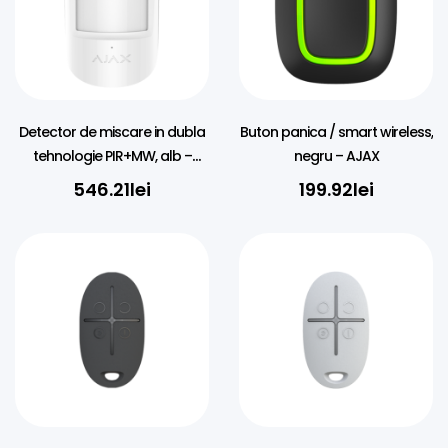
Detector de miscare in dubla
Buton panica / smart wireless,
tehnologie PIR+MW, alb –
negru – AJAX
AJAX
546.21
lei
199.92
lei