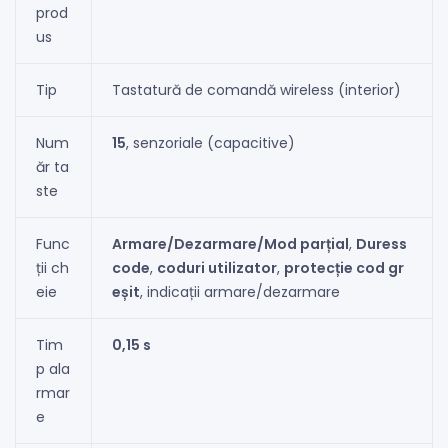
prod
us
Tip
Tastatură de comandă wireless (interior)
Num
15
, senzoriale (capacitive)
ăr ta
ste
Func
Armare/Dezarmare/Mod parțial
,
Duress
ții ch
code
,
coduri utilizator
,
protecție cod gr
eie
eșit
, indicații armare/dezarmare
Tim
0,15 s
p ala
rmar
e