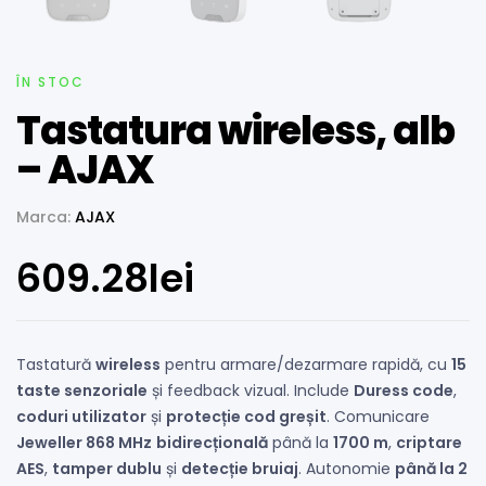
ÎN STOC
Tastatura wireless, alb
– AJAX
Marca:
AJAX
609.28
lei
Tastatură
wireless
pentru armare/dezarmare rapidă, cu
15
taste senzoriale
și feedback vizual. Include
Duress code
,
coduri utilizator
și
protecție cod greșit
. Comunicare
Jeweller 868 MHz
bidirecțională
până la
1700 m
,
criptare
AES
,
tamper dublu
și
detecție bruiaj
. Autonomie
până la 2