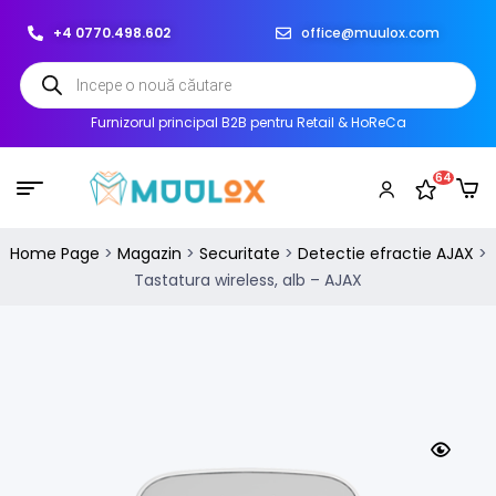
+4 0770.498.602
office@muulox.com
Furnizorul principal B2B pentru Retail & HoReCa
64
Home Page
>
Magazin
>
Securitate
>
Detectie efractie AJAX
>
Tastatura wireless, alb – AJAX