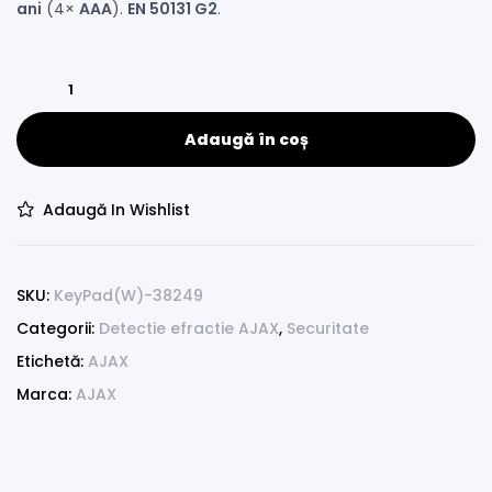
ani
(4×
AAA
).
EN 50131 G2
.
Adaugă în coș
Adaugă In Wishlist
SKU:
KeyPad(W)-38249
Categorii:
Detectie efractie AJAX
,
Securitate
Etichetă:
AJAX
Marca:
AJAX