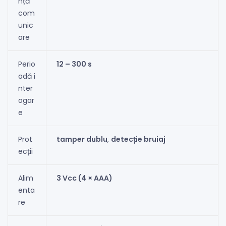
nță
com
unic
are
Perio
12 – 300 s
adă i
nter
ogar
e
Prot
tamper dublu
,
detecție bruiaj
ecții
Alim
3 Vcc (4 × AAA)
enta
re