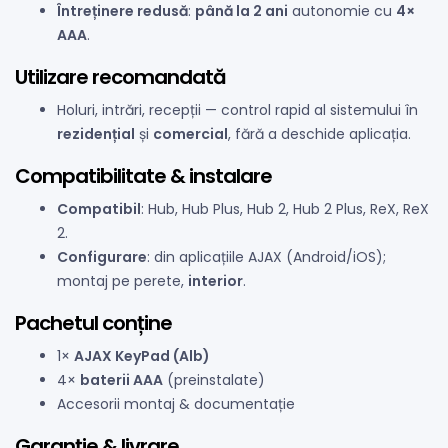
Întreținere redusă
:
până la 2 ani
autonomie cu
4×
AAA
.
Utilizare recomandată
Holuri, intrări, recepții — control rapid al sistemului în
rezidențial
și
comercial
, fără a deschide aplicația.
Compatibilitate & instalare
Compatibil
: Hub, Hub Plus, Hub 2, Hub 2 Plus, ReX, ReX
2.
Configurare
: din aplicațiile AJAX (Android/iOS);
montaj pe perete,
interior
.
Pachetul conține
1×
AJAX KeyPad (Alb)
4×
baterii AAA
(preinstalate)
Accesorii montaj & documentație
Garanție & livrare