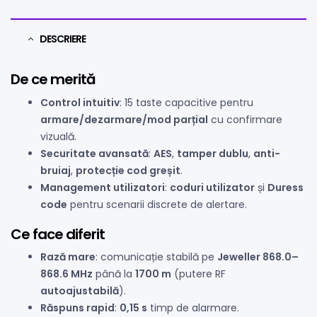
DESCRIERE
De ce merită
Control intuitiv
: 15 taste capacitive pentru
armare/dezarmare/mod parțial
cu confirmare
vizuală.
Securitate avansată
:
AES
,
tamper dublu
,
anti-
bruiaj
,
protecție cod greșit
.
Management utilizatori
:
coduri utilizator
și
Duress
code
pentru scenarii discrete de alertare.
Ce face diferit
Rază mare
: comunicație stabilă pe
Jeweller 868.0–
868.6 MHz
până la
1700 m
(putere RF
autoajustabilă
).
Răspuns rapid
:
0,15 s
timp de alarmare.