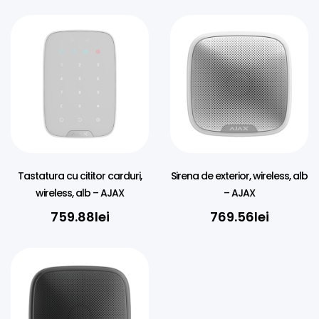
Tastatura cu cititor carduri,
Sirena de exterior, wireless, alb
wireless, alb – AJAX
– AJAX
759.88
lei
769.56
lei