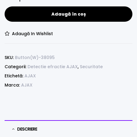
Adaugă în coș
Adaugă In Wishlist
SKU:
Button(W)-38095
Categorii:
Detectie efractie AJAX
,
Securitate
Etichetă:
AJAX
Marca:
AJAX
DESCRIERE