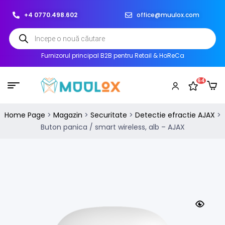
+4 0770.498.602
office@muulox.com
Furnizorul principal B2B pentru Retail & HoReCa
64
Home Page
>
Magazin
>
Securitate
>
Detectie efractie AJAX
>
Buton panica / smart wireless, alb – AJAX