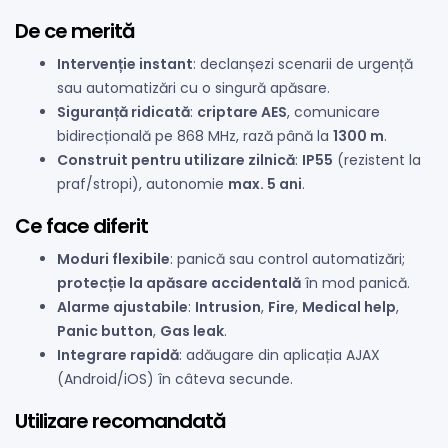
De ce merită
Intervenție instant
: declanșezi scenarii de urgență
sau automatizări cu o singură apăsare.
Siguranță ridicată
:
criptare AES
, comunicare
bidirecțională pe 868 MHz, rază până la
1300 m
.
Construit pentru utilizare zilnică
:
IP55
(rezistent la
praf/stropi), autonomie
max. 5 ani
.
Ce face diferit
Moduri flexibile
: panică sau control automatizări;
protecție la apăsare accidentală
în mod panică.
Alarme ajustabile
:
Intrusion
,
Fire
,
Medical help
,
Panic button
,
Gas leak
.
Integrare rapidă
: adăugare din aplicația AJAX
(Android/iOS) în câteva secunde.
Utilizare recomandată