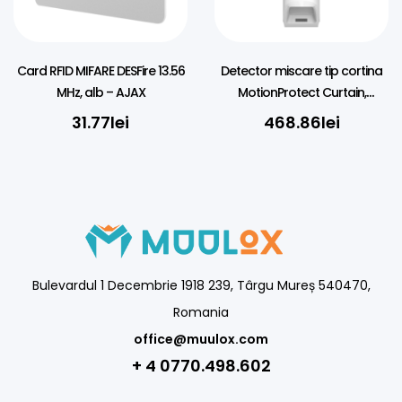
Card RFID MIFARE DESFire 13.56
Detector miscare tip cortina
MHz, alb – AJAX
MotionProtect Curtain,
wireless, alb – AJAX
31.77
lei
468.86
lei
Bulevardul 1 Decembrie 1918 239, Târgu Mureș 540470,
Romania
office@muulox.com
+ 4 0770.498.602