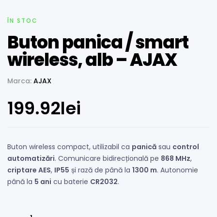
ÎN STOC
Buton panica / smart
wireless, alb – AJAX
Marca:
AJAX
199.92
lei
Buton wireless compact, utilizabil ca
panică
sau
control
automatizări
. Comunicare bidirecțională pe
868 MHz
,
criptare AES
,
IP55
și rază de până la
1300 m
. Autonomie
până la
5 ani
cu baterie
CR2032
.