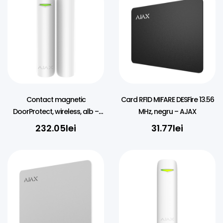
Contact magnetic
Card RFID MIFARE DESFire 13.56
DoorProtect, wireless, alb –
MHz, negru – AJAX
AJAX
232.05
lei
31.77
lei