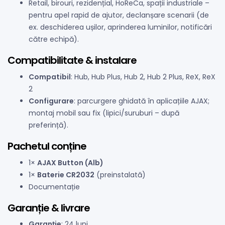
Retail, birouri, rezidențial, HoReCa, spații industriale –
pentru apel rapid de ajutor, declanșare scenarii (de
ex. deschiderea ușilor, aprinderea luminilor, notificări
către echipă).
Compatibilitate & instalare
Compatibil
: Hub, Hub Plus, Hub 2, Hub 2 Plus, ReX, ReX
2
Configurare
: parcurgere ghidată în aplicațiile AJAX;
montaj mobil sau fix (lipici/suruburi – după
preferință).
Pachetul conține
1×
AJAX Button (Alb)
1×
Baterie CR2032
(preinstalată)
Documentație
Garanție & livrare
Garanție
: 24 luni