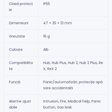
Clasă protecț
IP55
ie
Dimensiuni
47 × 35 × 13 mm
Greutate
16 g
Culoare
Alb
Compatibilita
Hub, Hub Plus, Hub 2, Hub 2 Plus, Re
te
X, ReX 2
Funcții
Panic/automatizări, protecție apă
sare accidentală
Alarme ajust
Intrusion, Fire, Medical help, Panic
abile
button, Gas leak